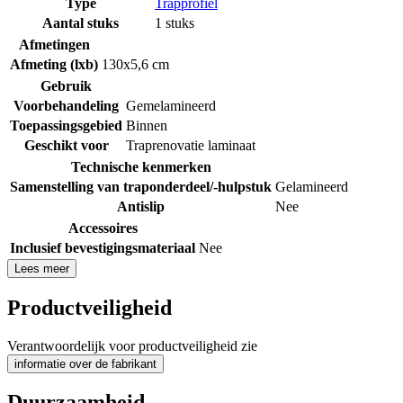
Type
Trapprofiel
Aantal stuks
1 stuks
Afmetingen
Afmeting (lxb)
130x5,6 cm
Gebruik
Voorbehandeling
Gemelamineerd
Toepassingsgebied
Binnen
Geschikt voor
Traprenovatie laminaat
Technische kenmerken
Samenstelling van traponderdeel/-hulpstuk
Gelamineerd
Antislip
Nee
Accessoires
Inclusief bevestigingsmateriaal
Nee
Lees meer
Productveiligheid
Verantwoordelijk voor productveiligheid zie
informatie over de fabrikant
Duurzaamheid