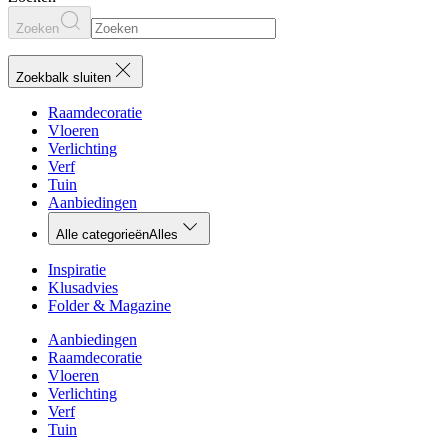
Zoeken
Zoekbalk sluiten
Raamdecoratie
Vloeren
Verlichting
Verf
Tuin
Aanbiedingen
Alle categorieën
Alles
Inspiratie
Klusadvies
Folder & Magazine
Aanbiedingen
Raamdecoratie
Vloeren
Verlichting
Verf
Tuin