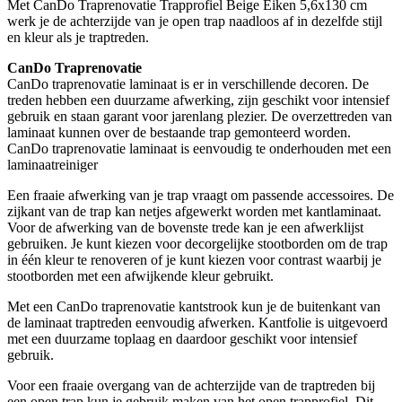
Met CanDo Traprenovatie Trapprofiel Beige Eiken 5,6x130 cm
werk je de achterzijde van je open trap naadloos af in dezelfde stijl
en kleur als je traptreden.
CanDo Traprenovatie
CanDo traprenovatie laminaat is er in verschillende decoren. De
treden hebben een duurzame afwerking, zijn geschikt voor intensief
gebruik en staan garant voor jarenlang plezier. De overzettreden van
laminaat kunnen over de bestaande trap gemonteerd worden.
CanDo traprenovatie laminaat is eenvoudig te onderhouden met een
laminaatreiniger
Een fraaie afwerking van je trap vraagt om passende accessoires. De
zijkant van de trap kan netjes afgewerkt worden met kantlaminaat.
Voor de afwerking van de bovenste trede kan je een afwerklijst
gebruiken. Je kunt kiezen voor decorgelijke stootborden om de trap
in één kleur te renoveren of je kunt kiezen voor contrast waarbij je
stootborden met een afwijkende kleur gebruikt.
Met een CanDo traprenovatie kantstrook kun je de buitenkant van
de laminaat traptreden eenvoudig afwerken. Kantfolie is uitgevoerd
met een duurzame toplaag en daardoor geschikt voor intensief
gebruik.
Voor een fraaie overgang van de achterzijde van de traptreden bij
een open trap kun je gebruik maken van het open trapprofiel. Dit