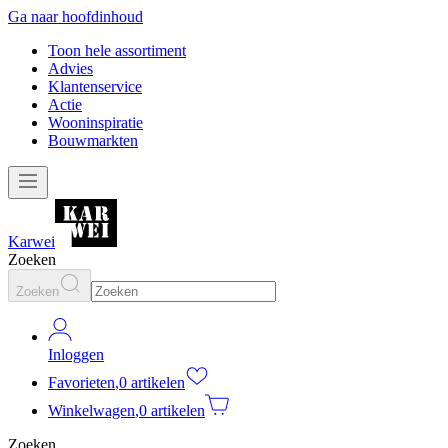
Ga naar hoofdinhoud
Toon hele assortiment
Advies
Klantenservice
Actie
Wooninspiratie
Bouwmarkten
Karwei
Zoeken
Zoeken
Inloggen
Favorieten
,
0 artikelen
Winkelwagen
,
0 artikelen
Zoeken