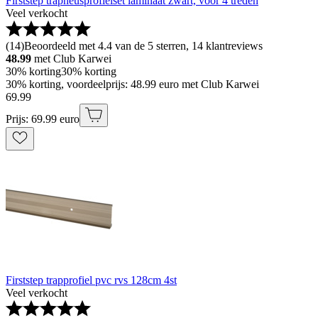
Firststep trapneusprofielset laminaat zwart, voor 4 treden
Veel verkocht
(
14
)
Beoordeeld met 4.4 van de 5 sterren, 14 klantreviews
48.99
met Club Karwei
30% korting
30% korting
30% korting, voordeelprijs: 48.99 euro met Club Karwei
69
.
99
Prijs: 69.99 euro
Firststep trapprofiel pvc rvs 128cm 4st
Veel verkocht