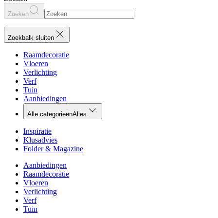
Zoeken
Zoekbalk sluiten
Raamdecoratie
Vloeren
Verlichting
Verf
Tuin
Aanbiedingen
Alle categorieën
Alles
Inspiratie
Klusadvies
Folder & Magazine
Aanbiedingen
Raamdecoratie
Vloeren
Verlichting
Verf
Tuin