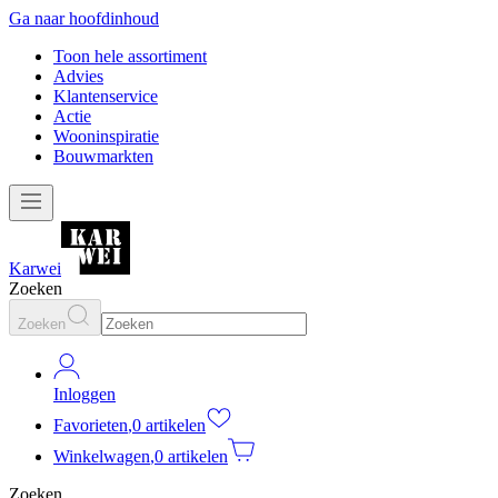
Ga naar hoofdinhoud
Toon hele assortiment
Advies
Klantenservice
Actie
Wooninspiratie
Bouwmarkten
Karwei
Zoeken
Zoeken
Inloggen
Favorieten
,
0 artikelen
Winkelwagen
,
0 artikelen
Zoeken