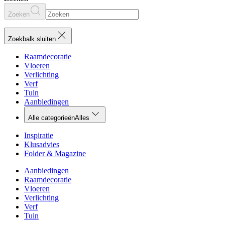
Zoeken
Zoekbalk sluiten
Raamdecoratie
Vloeren
Verlichting
Verf
Tuin
Aanbiedingen
Alle categorieën
Alles
Inspiratie
Klusadvies
Folder & Magazine
Aanbiedingen
Raamdecoratie
Vloeren
Verlichting
Verf
Tuin