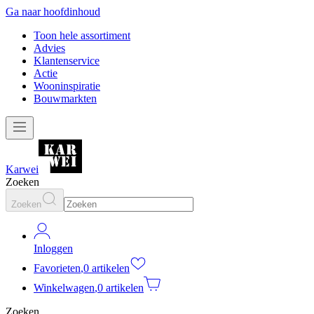
Ga naar hoofdinhoud
Toon hele assortiment
Advies
Klantenservice
Actie
Wooninspiratie
Bouwmarkten
Karwei
Zoeken
Zoeken
Inloggen
Favorieten
,
0 artikelen
Winkelwagen
,
0 artikelen
Zoeken