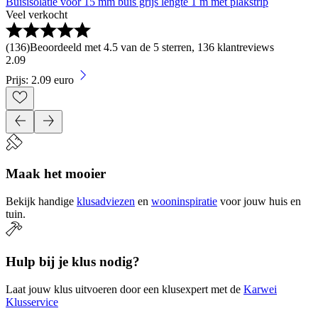
Buisisolatie voor 15 mm buis grijs lengte 1 m met plakstrip
Veel verkocht
(
136
)
Beoordeeld met 4.5 van de 5 sterren, 136 klantreviews
2
.
09
Prijs: 2.09 euro
Maak het mooier
Bekijk handige
klusadviezen
en
wooninspiratie
voor jouw huis en
tuin.
Hulp bij je klus nodig?
Laat jouw klus uitvoeren door een klusexpert met de
Karwei
Klusservice