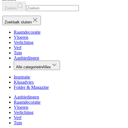
Zoeken
Zoekbalk sluiten
Raamdecoratie
Vloeren
Verlichting
Verf
Tuin
Aanbiedingen
Alle categorieën
Alles
Inspiratie
Klusadvies
Folder & Magazine
Aanbiedingen
Raamdecoratie
Vloeren
Verlichting
Verf
Tuin