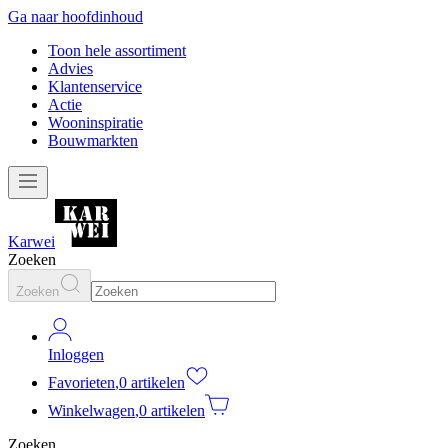
Ga naar hoofdinhoud
Toon hele assortiment
Advies
Klantenservice
Actie
Wooninspiratie
Bouwmarkten
Karwei
Zoeken
Zoeken
Inloggen
Favorieten
,
0 artikelen
Winkelwagen
,
0 artikelen
Zoeken