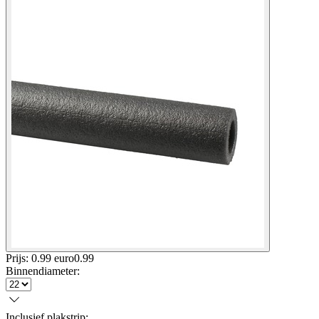
Prijs: 0.99 euro
0
.
99
Binnendiameter
:
Inclusief plakstrip
: