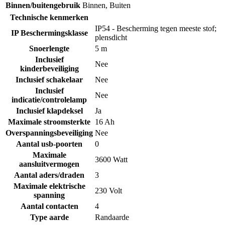
Binnen/buitengebruik
Binnen
,
Buiten
Technische kenmerken
IP54 - Bescherming tegen meeste stof;
IP Beschermingsklasse
plensdicht
Snoerlengte
5 m
Inclusief
Nee
kinderbeveiliging
Inclusief schakelaar
Nee
Inclusief
Nee
indicatie/controlelamp
Inclusief klapdeksel
Ja
Maximale stroomsterkte
16 Ah
Overspanningsbeveiliging
Nee
Aantal usb-poorten
0
Maximale
3600 Watt
aansluitvermogen
Aantal aders/draden
3
Maximale elektrische
230 Volt
spanning
Aantal contacten
4
Type aarde
Randaarde