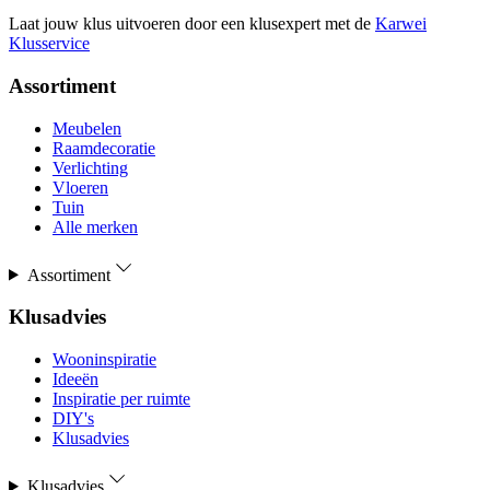
Laat jouw klus uitvoeren door een klusexpert met de
Karwei
Klusservice
Assortiment
Meubelen
Raamdecoratie
Verlichting
Vloeren
Tuin
Alle merken
Assortiment
Klusadvies
Wooninspiratie
Ideeën
Inspiratie per ruimte
DIY's
Klusadvies
Klusadvies