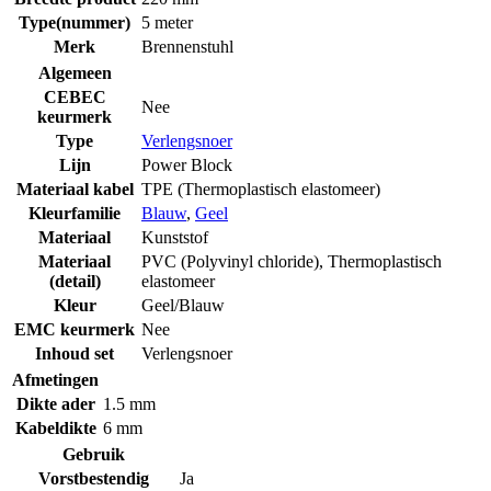
Type(nummer)
5 meter
Merk
Brennenstuhl
Algemeen
CEBEC
Nee
keurmerk
Type
Verlengsnoer
Lijn
Power Block
Materiaal kabel
TPE (Thermoplastisch elastomeer)
Kleurfamilie
Blauw
,
Geel
Materiaal
Kunststof
Materiaal
PVC (Polyvinyl chloride)
,
Thermoplastisch
(detail)
elastomeer
Kleur
Geel/Blauw
EMC keurmerk
Nee
Inhoud set
Verlengsnoer
Afmetingen
Dikte ader
1.5 mm
Kabeldikte
6 mm
Gebruik
Vorstbestendig
Ja