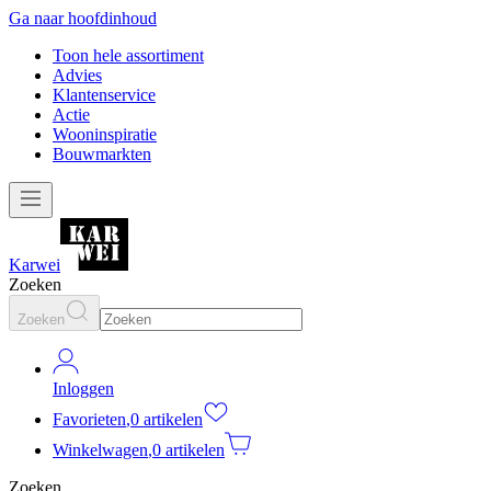
Ga naar hoofdinhoud
Toon hele assortiment
Advies
Klantenservice
Actie
Wooninspiratie
Bouwmarkten
Karwei
Zoeken
Zoeken
Inloggen
Favorieten
,
0 artikelen
Winkelwagen
,
0 artikelen
Zoeken