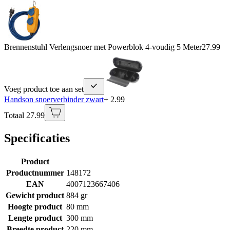
Brennenstuhl Verlengsnoer met Powerblok 4-voudig 5 Meter
27.99
Voeg product toe aan set
Handson snoerverbinder zwart
+ 2.99
Totaal 27.99
Specificaties
Product
Productnummer
148172
EAN
4007123667406
Gewicht product
884 gr
Hoogte product
80 mm
Lengte product
300 mm
Breedte product
220 mm