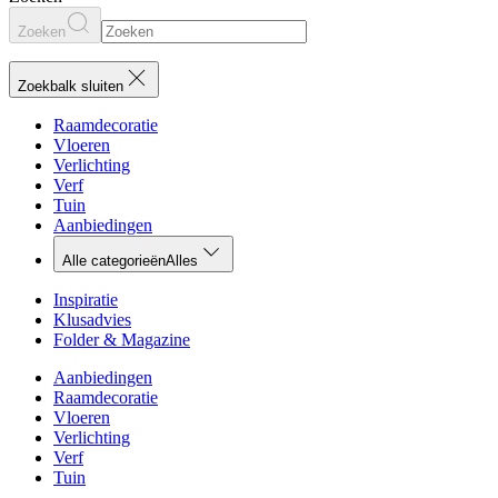
Zoeken
Zoekbalk sluiten
Raamdecoratie
Vloeren
Verlichting
Verf
Tuin
Aanbiedingen
Alle categorieën
Alles
Inspiratie
Klusadvies
Folder & Magazine
Aanbiedingen
Raamdecoratie
Vloeren
Verlichting
Verf
Tuin