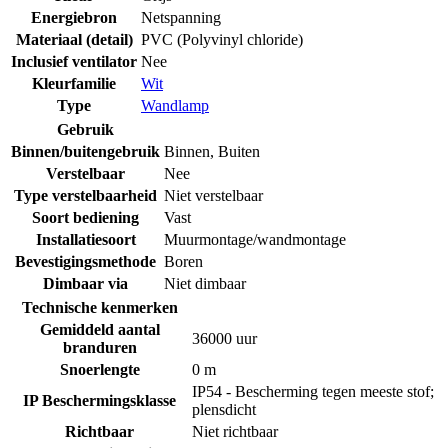
Energiebron
Netspanning
Materiaal (detail)
PVC (Polyvinyl chloride)
Inclusief ventilator
Nee
Kleurfamilie
Wit
Type
Wandlamp
Gebruik
Binnen/buitengebruik
Binnen
,
Buiten
Verstelbaar
Nee
Type verstelbaarheid
Niet verstelbaar
Soort bediening
Vast
Installatiesoort
Muurmontage/wandmontage
Bevestigingsmethode
Boren
Dimbaar via
Niet dimbaar
Technische kenmerken
Gemiddeld aantal
36000 uur
branduren
Snoerlengte
0 m
IP54 - Bescherming tegen meeste stof;
IP Beschermingsklasse
plensdicht
Richtbaar
Niet richtbaar