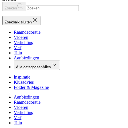
Zoeken
Zoekbalk sluiten
Raamdecoratie
Vloeren
Verlichting
Verf
Tuin
Aanbiedingen
Alle categorieën
Alles
Inspiratie
Klusadvies
Folder & Magazine
Aanbiedingen
Raamdecoratie
Vloeren
Verlichting
Verf
Tuin