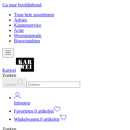
Ga naar hoofdinhoud
Toon hele assortiment
Advies
Klantenservice
Actie
Wooninspiratie
Bouwmarkten
Karwei
Zoeken
Zoeken
Inloggen
Favorieten
,
0 artikelen
Winkelwagen
,
0 artikelen
Zoeken