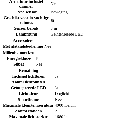
Armatuur inclusief
Nee
dimmer
Type sensor
Beweging
Geschikt voor in vochtige
Ja
ruimtes
Sensor bereik
8 m
Lampfitting
Geïntegreerde LED
Accessoires
Met afstandsbediening
Nee
Milieukenmerken
Energieklasse
F
Stibat
Nee
Remaining
Inclusief lichtbron
Ja
Aantal lichtpunten
1
Geïntegreerde LED
Ja
Lichtkleur
Daglicht
Smarthome
Nee
Maximale kleurtemperatuur
4000 Kelvin
Aantal standen
2
Maximale lichtsterkte
1680 lm