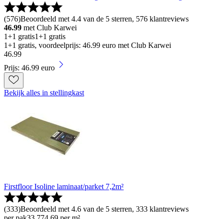
(
576
)
Beoordeeld met 4.4 van de 5 sterren, 576 klantreviews
46.99
met Club Karwei
1+1 gratis
1+1 gratis
1+1 gratis, voordeelprijs: 46.99 euro met Club Karwei
46
.
99
Prijs: 46.99 euro
Bekijk alles in stellingkast
Firstfloor Isoline laminaat/parket 7,2m²
(
333
)
Beoordeeld met 4.6 van de 5 sterren, 333 klantreviews
per pak
33
.
77
4.69 per m²