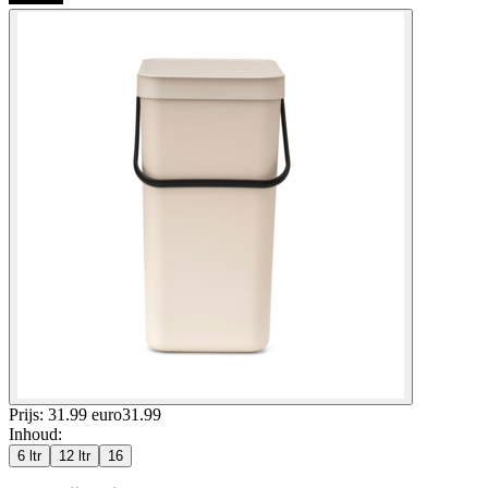
Prijs: 31.99 euro
31
.
99
Inhoud
:
6 ltr
12 ltr
16