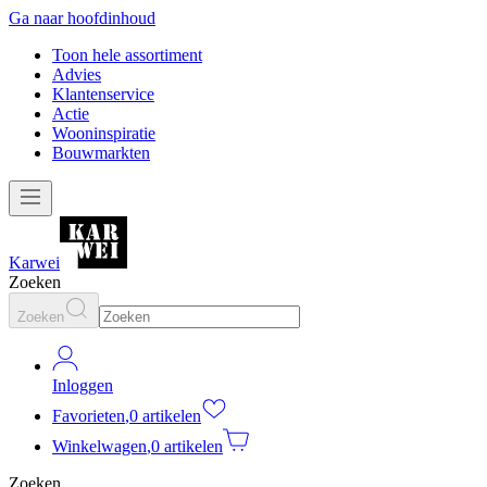
Ga naar hoofdinhoud
Toon hele assortiment
Advies
Klantenservice
Actie
Wooninspiratie
Bouwmarkten
Karwei
Zoeken
Zoeken
Inloggen
Favorieten
,
0 artikelen
Winkelwagen
,
0 artikelen
Zoeken