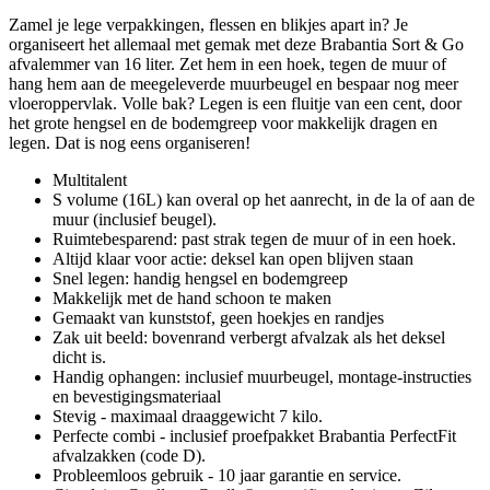
Zamel je lege verpakkingen, flessen en blikjes apart in? Je
organiseert het allemaal met gemak met deze Brabantia Sort & Go
afvalemmer van 16 liter. Zet hem in een hoek, tegen de muur of
hang hem aan de meegeleverde muurbeugel en bespaar nog meer
vloeroppervlak. Volle bak? Legen is een fluitje van een cent, door
het grote hengsel en de bodemgreep voor makkelijk dragen en
legen. Dat is nog eens organiseren!
Multitalent
S volume (16L) kan overal op het aanrecht, in de la of aan de
muur (inclusief beugel).
Ruimtebesparend: past strak tegen de muur of in een hoek.
Altijd klaar voor actie: deksel kan open blijven staan
Snel legen: handig hengsel en bodemgreep
Makkelijk met de hand schoon te maken
Gemaakt van kunststof, geen hoekjes en randjes
Zak uit beeld: bovenrand verbergt afvalzak als het deksel
dicht is.
Handig ophangen: inclusief muurbeugel, montage-instructies
en bevestigingsmateriaal
Stevig - maximaal draaggewicht 7 kilo.
Perfecte combi - inclusief proefpakket Brabantia PerfectFit
afvalzakken (code D).
Probleemloos gebruik - 10 jaar garantie en service.