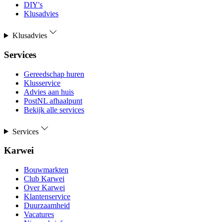
DIY's
Klusadvies
Klusadvies
Services
Gereedschap huren
Klusservice
Advies aan huis
PostNL afhaalpunt
Bekijk alle services
Services
Karwei
Bouwmarkten
Club Karwei
Over Karwei
Klantenservice
Duurzaamheid
Vacatures