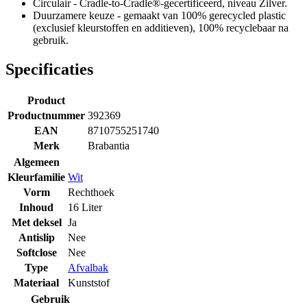
Circulair - Cradle-to-Cradle®-gecertificeerd, niveau Zilver.
Duurzamere keuze - gemaakt van 100% gerecycled plastic
(exclusief kleurstoffen en additieven), 100% recyclebaar na
gebruik.
Specificaties
Product
Productnummer
392369
EAN
8710755251740
Merk
Brabantia
Algemeen
Kleurfamilie
Wit
Vorm
Rechthoek
Inhoud
16 Liter
Met deksel
Ja
Antislip
Nee
Softclose
Nee
Type
Afvalbak
Materiaal
Kunststof
Gebruik