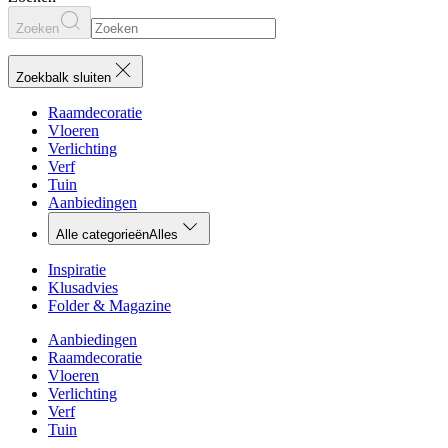
Zoeken
Zoekbalk sluiten
Raamdecoratie
Vloeren
Verlichting
Verf
Tuin
Aanbiedingen
Alle categorieën
Alles
Inspiratie
Klusadvies
Folder & Magazine
Aanbiedingen
Raamdecoratie
Vloeren
Verlichting
Verf
Tuin