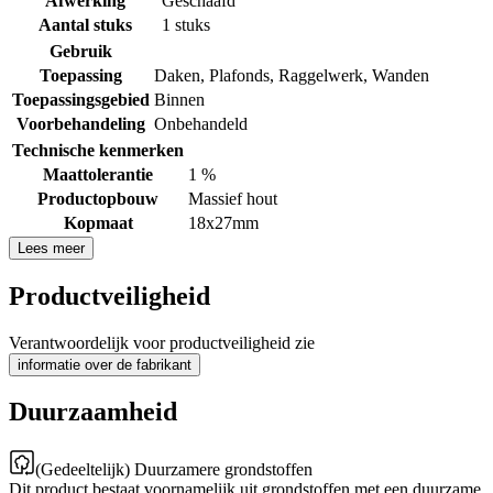
Afwerking
Geschaafd
Aantal stuks
1 stuks
Gebruik
Toepassing
Daken
,
Plafonds
,
Raggelwerk
,
Wanden
Toepassingsgebied
Binnen
Voorbehandeling
Onbehandeld
Technische kenmerken
Maattolerantie
1 %
Productopbouw
Massief hout
Kopmaat
18x27mm
Lees meer
Productveiligheid
Verantwoordelijk voor productveiligheid zie
informatie over de fabrikant
Duurzaamheid
(Gedeeltelijk) Duurzamere grondstoffen
Dit product bestaat voornamelijk uit grondstoffen met een duurzame