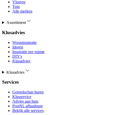
Vloeren
Tuin
Alle merken
Assortiment
Klusadvies
Wooninspiratie
Ideeën
Inspiratie per ruimte
DIY's
Klusadvies
Klusadvies
Services
Gereedschap huren
Klusservice
Advies aan huis
PostNL afhaalpunt
Bekijk alle services