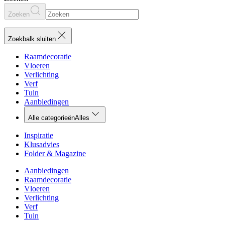
Zoeken
Zoekbalk sluiten
Raamdecoratie
Vloeren
Verlichting
Verf
Tuin
Aanbiedingen
Alle categorieën
Alles
Inspiratie
Klusadvies
Folder & Magazine
Aanbiedingen
Raamdecoratie
Vloeren
Verlichting
Verf
Tuin