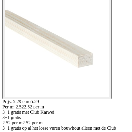
Prijs: 5.29 euro
5
.
29
Per
m
:
2.52
2.52
per
m
3+1 gratis
met Club Karwei
3+1 gratis
2.52
per
m
2.52
per
m
3+1 gratis op al het losse vuren bouwhout alleen met de Club