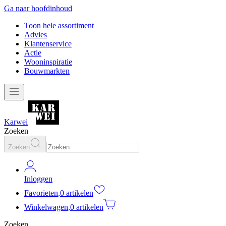
Ga naar hoofdinhoud
Toon hele assortiment
Advies
Klantenservice
Actie
Wooninspiratie
Bouwmarkten
Karwei
Zoeken
Zoeken
Inloggen
Favorieten
,
0 artikelen
Winkelwagen
,
0 artikelen
Zoeken