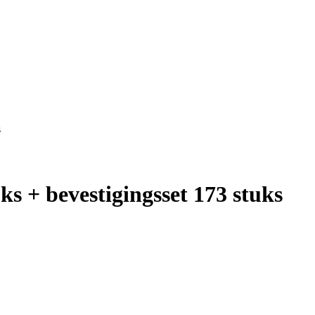
s
uks + bevestigingsset 173 stuks