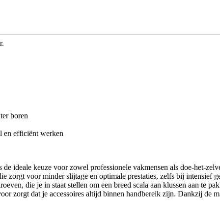
r.
nter boren
 en efficiënt werken
is de ideale keuze voor zowel professionele vakmensen als doe-het-zel
ie zorgt voor minder slijtage en optimale prestaties, zelfs bij intensief
roeven, die je in staat stellen om een breed scala aan klussen aan te pa
or zorgt dat je accessoires altijd binnen handbereik zijn. Dankzij de m