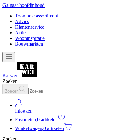
Ga naar hoofdinhoud
Toon hele assortiment
Advies
Klantenservice
Actie
Wooninspiratie
Bouwmarkten
Karwei
Zoeken
Zoeken
Inloggen
Favorieten
,
0 artikelen
Winkelwagen
,
0 artikelen
Zoeken