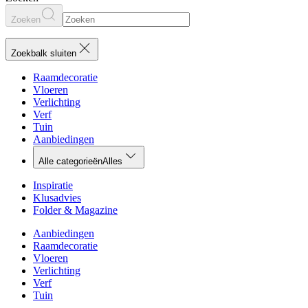
Zoeken
Zoekbalk sluiten
Raamdecoratie
Vloeren
Verlichting
Verf
Tuin
Aanbiedingen
Alle categorieën
Alles
Inspiratie
Klusadvies
Folder & Magazine
Aanbiedingen
Raamdecoratie
Vloeren
Verlichting
Verf
Tuin