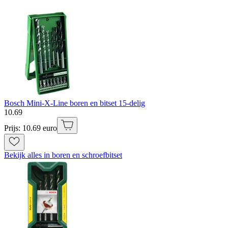
Bosch Mini-X-Line boren en bitset 15-delig
10
.
69
Prijs: 10.69 euro
Bekijk alles in boren en schroefbitset