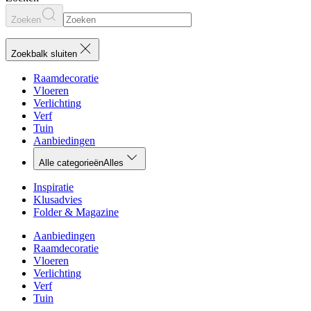
Zoeken
Zoekbalk sluiten
Raamdecoratie
Vloeren
Verlichting
Verf
Tuin
Aanbiedingen
Alle categorieën
Alles
Inspiratie
Klusadvies
Folder & Magazine
Aanbiedingen
Raamdecoratie
Vloeren
Verlichting
Verf
Tuin