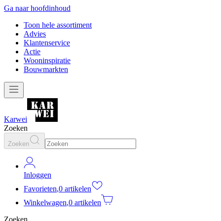
Ga naar hoofdinhoud
Toon hele assortiment
Advies
Klantenservice
Actie
Wooninspiratie
Bouwmarkten
Karwei
Zoeken
Zoeken
Inloggen
Favorieten
,
0 artikelen
Winkelwagen
,
0 artikelen
Zoeken