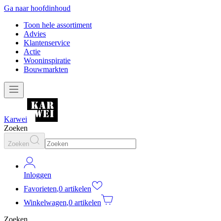
Ga naar hoofdinhoud
Toon hele assortiment
Advies
Klantenservice
Actie
Wooninspiratie
Bouwmarkten
Karwei
Zoeken
Zoeken
Inloggen
Favorieten
,
0 artikelen
Winkelwagen
,
0 artikelen
Zoeken