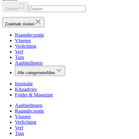
Zoeken
Zoekbalk sluiten
Raamdecoratie
Vloeren
Verlichting
Verf
Tuin
Aanbiedingen
Alle categorieën
Alles
Inspiratie
Klusadvies
Folder & Magazine
Aanbiedingen
Raamdecoratie
Vloeren
Verlichting
Verf
Tuin