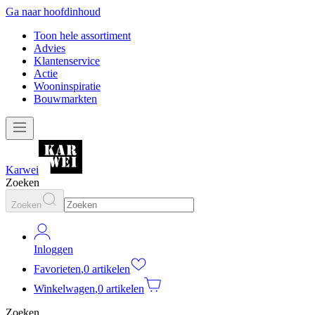
Ga naar hoofdinhoud
Toon hele assortiment
Advies
Klantenservice
Actie
Wooninspiratie
Bouwmarkten
Karwei
Zoeken
Zoeken
Inloggen
Favorieten
,
0 artikelen
Winkelwagen
,
0 artikelen
Zoeken