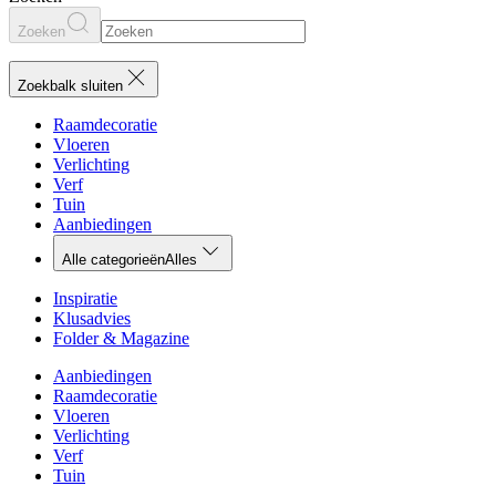
Zoeken
Zoekbalk sluiten
Raamdecoratie
Vloeren
Verlichting
Verf
Tuin
Aanbiedingen
Alle categorieën
Alles
Inspiratie
Klusadvies
Folder & Magazine
Aanbiedingen
Raamdecoratie
Vloeren
Verlichting
Verf
Tuin