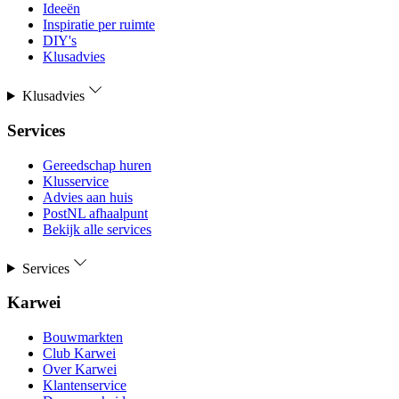
Ideeën
Inspiratie per ruimte
DIY's
Klusadvies
Klusadvies
Services
Gereedschap huren
Klusservice
Advies aan huis
PostNL afhaalpunt
Bekijk alle services
Services
Karwei
Bouwmarkten
Club Karwei
Over Karwei
Klantenservice