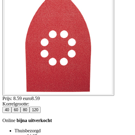
Prijs: 8.59 euro
8
.
59
Korrelgrootte
:
40
60
80
120
Online
bijna uitverkocht
Thuisbezorgd