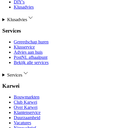
DIY's
Klusadvies
Klusadvies
Services
Gereedschap huren
Klusservice
Advies aan huis
PostNL afhaalpunt
Bekijk alle services
Services
Karwei
Bouwmarkten
Club Karwei
Over Karwei
Klantenservice
Duurzaamheid
Vacatures
Nieuwsbrief