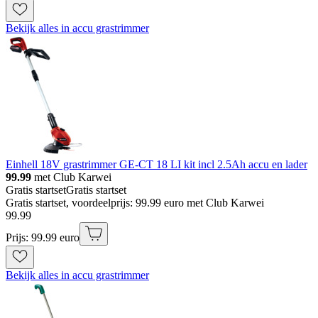
Bekijk alles in accu grastrimmer
Einhell 18V grastrimmer GE-CT 18 LI kit incl 2.5Ah accu en lader
99.99
met Club Karwei
Gratis startset
Gratis startset
Gratis startset, voordeelprijs: 99.99 euro met Club Karwei
99
.
99
Prijs: 99.99 euro
Bekijk alles in accu grastrimmer