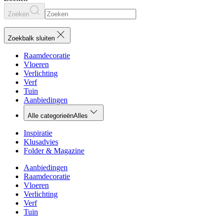
Zoeken
Zoekbalk sluiten
Raamdecoratie
Vloeren
Verlichting
Verf
Tuin
Aanbiedingen
Alle categorieën
Alles
Inspiratie
Klusadvies
Folder & Magazine
Aanbiedingen
Raamdecoratie
Vloeren
Verlichting
Verf
Tuin