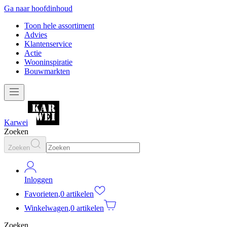
Ga naar hoofdinhoud
Toon hele assortiment
Advies
Klantenservice
Actie
Wooninspiratie
Bouwmarkten
Karwei
Zoeken
Zoeken
Inloggen
Favorieten
,
0 artikelen
Winkelwagen
,
0 artikelen
Zoeken