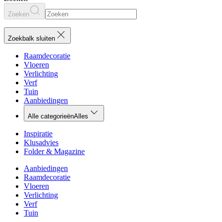
Zoeken
Zoekbalk sluiten
Raamdecoratie
Vloeren
Verlichting
Verf
Tuin
Aanbiedingen
Alle categorieën
Alles
Inspiratie
Klusadvies
Folder & Magazine
Aanbiedingen
Raamdecoratie
Vloeren
Verlichting
Verf
Tuin