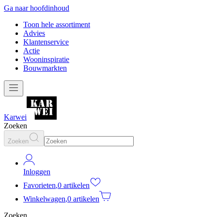
Ga naar hoofdinhoud
Toon hele assortiment
Advies
Klantenservice
Actie
Wooninspiratie
Bouwmarkten
Karwei
Zoeken
Zoeken
Inloggen
Favorieten
,
0 artikelen
Winkelwagen
,
0 artikelen
Zoeken