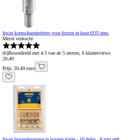
Irwin komscharnierfrees voor frezen in hout Ø35 mm.
Meest verkocht
(
6
)
Beoordeeld met 4.5 van de 5 sterren, 6 klantreviews
20
.
49
Prijs: 20.49 euro
Irwin bovenfrezenset in houten kistje - 10-delig - 8 mm stift