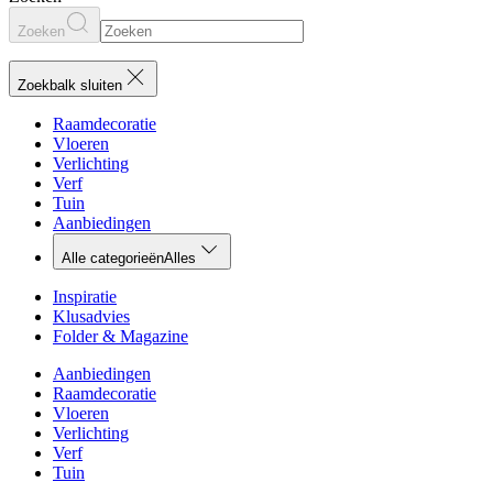
Zoeken
Zoekbalk sluiten
Raamdecoratie
Vloeren
Verlichting
Verf
Tuin
Aanbiedingen
Alle categorieën
Alles
Inspiratie
Klusadvies
Folder & Magazine
Aanbiedingen
Raamdecoratie
Vloeren
Verlichting
Verf
Tuin