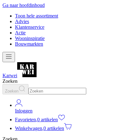
Ga naar hoofdinhoud
Toon hele assortiment
Advies
Klantenservice
Actie
Wooninspiratie
Bouwmarkten
Karwei
Zoeken
Zoeken
Inloggen
Favorieten
,
0 artikelen
Winkelwagen
,
0 artikelen
Zoeken