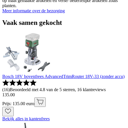
op maat gemaakte artikelen en verse/ bederfelijke artikelen zoals
planten.
Meer informatie over de bezorging
Vaak samen gekocht
Bosch 18V bovenfrees AdvancedTrimRouter 18V-33 (zonder accu)
(
16
)
Beoordeeld met 4.8 van de 5 sterren, 16 klantreviews
135
.
00
Prijs: 135.00 euro
Bekijk alles in kantenfrees