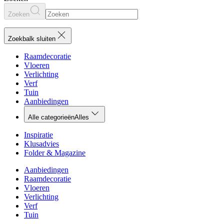
Zoeken
Zoekbalk sluiten
Raamdecoratie
Vloeren
Verlichting
Verf
Tuin
Aanbiedingen
Alle categorieën
Alles
Inspiratie
Klusadvies
Folder & Magazine
Aanbiedingen
Raamdecoratie
Vloeren
Verlichting
Verf
Tuin