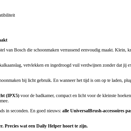
biliteit
aakt
stel van Bosch die schoonmaken verrassend eenvoudig maakt. Klein, 
alkaanslag, vetvlekken en ingedroogd vuil verdwijnen zonder dat jij ex
oonmaken bij licht gebruik. En wanneer het tijd is om op te laden, pl
cht (IPX5)
voor de badkamer, compact en licht voor de kleinste hoeke
 mee.
pads in seconden. En goed nieuws:
alle UniversalBrush-accessoires
recies wat een Daily Helper hoort te zijn.