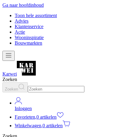
Ga naar hoofdinhoud
Toon hele assortiment
Advies
Klantenservice
Actie
Wooninspiratie
Bouwmarkten
Karwei
Zoeken
Zoeken
Inloggen
Favorieten
,
0 artikelen
Winkelwagen
,
0 artikelen
Zoeken