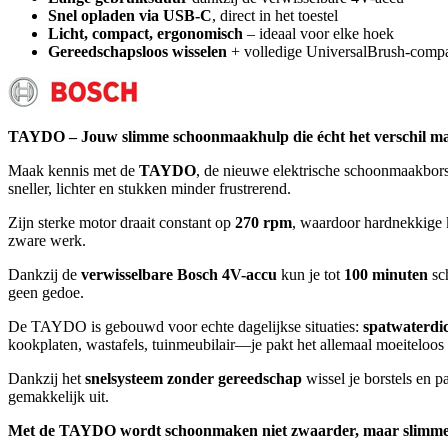
Snel opladen via USB-C
, direct in het toestel
Licht, compact, ergonomisch
– ideaal voor elke hoek
Gereedschapsloos wisselen
+ volledige UniversalBrush-compati
TAYDO – Jouw slimme schoonmaakhulp die écht het verschil m
Maak kennis met de
TAYDO
, de nieuwe elektrische schoonmaakbor
sneller, lichter en stukken minder frustrerend.
Zijn sterke motor draait constant op
270 rpm
, waardoor hardnekkige k
zware werk.
Dankzij de
verwisselbare Bosch 4V-accu
kun je tot
100 minuten
sch
geen gedoe.
De TAYDO is gebouwd voor echte dagelijkse situaties:
spatwaterdi
kookplaten, wastafels, tuinmeubilair—je pakt het allemaal moeiteloos
Dankzij het
snelsysteem zonder gereedschap
wissel je borstels en 
gemakkelijk uit.
Met de TAYDO wordt schoonmaken niet zwaarder, maar slimmer. P