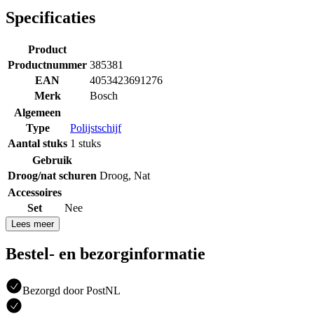
Specificaties
Product
Productnummer
385381
EAN
4053423691276
Merk
Bosch
Algemeen
Type
Polijstschijf
Aantal stuks
1 stuks
Gebruik
Droog/nat schuren
Droog
,
Nat
Accessoires
Set
Nee
Lees meer
Bestel- en bezorginformatie
Bezorgd door PostNL