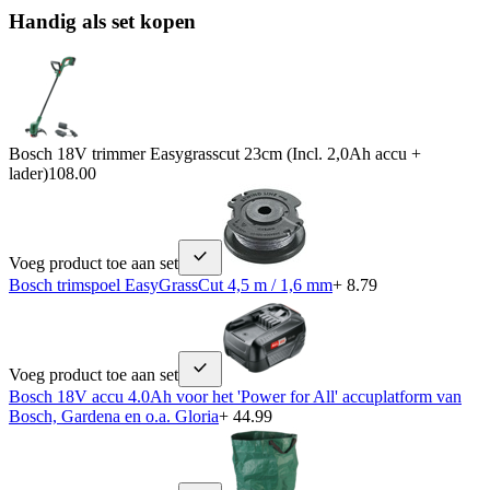
Handig als set kopen
Bosch 18V trimmer Easygrasscut 23cm (Incl. 2,0Ah accu +
lader)
108.00
Voeg product toe aan set
Bosch trimspoel EasyGrassCut 4,5 m / 1,6 mm
+ 8.79
Voeg product toe aan set
Bosch 18V accu 4.0Ah voor het 'Power for All' accuplatform van
Bosch, Gardena en o.a. Gloria
+ 44.99