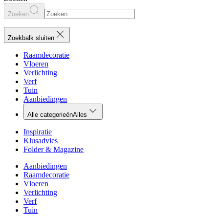
Zoeken
Zoekbalk sluiten
Raamdecoratie
Vloeren
Verlichting
Verf
Tuin
Aanbiedingen
Alle categorieën
Alles
Inspiratie
Klusadvies
Folder & Magazine
Aanbiedingen
Raamdecoratie
Vloeren
Verlichting
Verf
Tuin