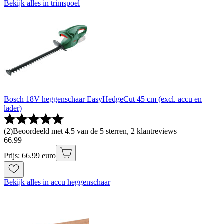
Bekijk alles in trimspoel
Bosch 18V heggenschaar EasyHedgeCut 45 cm (excl. accu en
lader)
(
2
)
Beoordeeld met 4.5 van de 5 sterren, 2 klantreviews
66
.
99
Prijs: 66.99 euro
Bekijk alles in accu heggenschaar