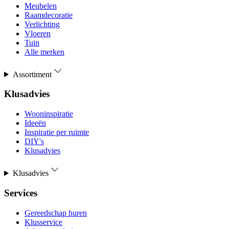
Meubelen
Raamdecoratie
Verlichting
Vloeren
Tuin
Alle merken
Assortiment
Klusadvies
Wooninspiratie
Ideeën
Inspiratie per ruimte
DIY's
Klusadvies
Klusadvies
Services
Gereedschap huren
Klusservice