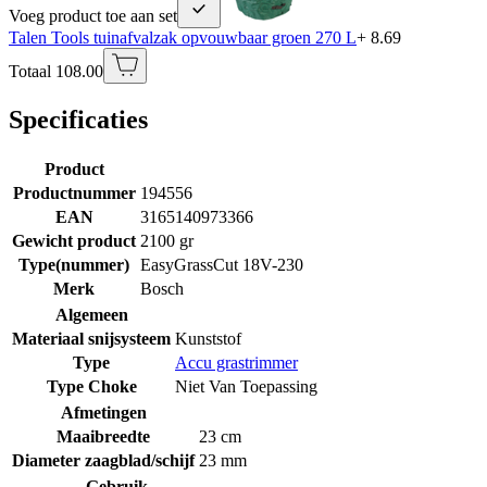
Voeg product toe aan set
Talen Tools tuinafvalzak opvouwbaar groen 270 L
+ 8.69
Totaal 108.00
Specificaties
Product
Productnummer
194556
EAN
3165140973366
Gewicht product
2100 gr
Type(nummer)
EasyGrassCut 18V-230
Merk
Bosch
Algemeen
Materiaal snijsysteem
Kunststof
Type
Accu grastrimmer
Type Choke
Niet Van Toepassing
Afmetingen
Maaibreedte
23 cm
Diameter zaagblad/schijf
23 mm
Gebruik