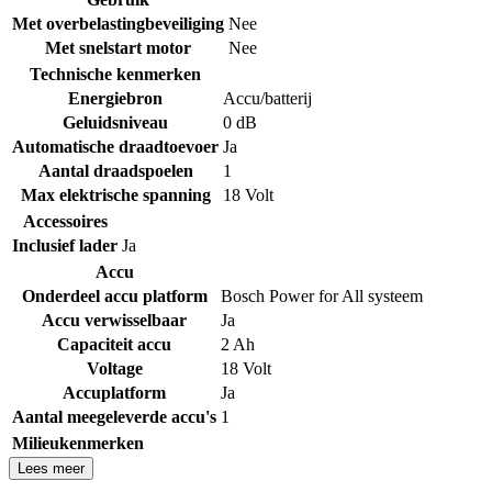
Met overbelastingbeveiliging
Nee
Met snelstart motor
Nee
Technische kenmerken
Energiebron
Accu/batterij
Geluidsniveau
0 dB
Automatische draadtoevoer
Ja
Aantal draadspoelen
1
Max elektrische spanning
18 Volt
Accessoires
Inclusief lader
Ja
Accu
Onderdeel accu platform
Bosch Power for All systeem
Accu verwisselbaar
Ja
Capaciteit accu
2 Ah
Voltage
18 Volt
Accuplatform
Ja
Aantal meegeleverde accu's
1
Milieukenmerken
Lees meer