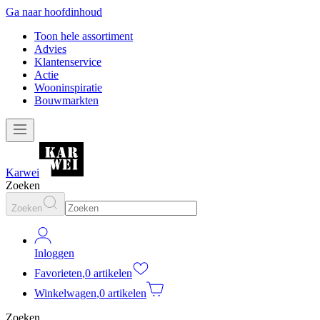
Ga naar hoofdinhoud
Toon hele assortiment
Advies
Klantenservice
Actie
Wooninspiratie
Bouwmarkten
Karwei
Zoeken
Zoeken
Inloggen
Favorieten
,
0 artikelen
Winkelwagen
,
0 artikelen
Zoeken