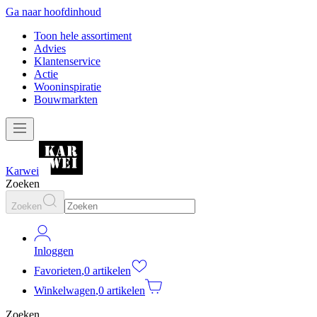
Ga naar hoofdinhoud
Toon hele assortiment
Advies
Klantenservice
Actie
Wooninspiratie
Bouwmarkten
Karwei
Zoeken
Zoeken
Inloggen
Favorieten
,
0 artikelen
Winkelwagen
,
0 artikelen
Zoeken