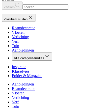
Zoeken
Zoekbalk sluiten
Raamdecoratie
Vloeren
Verlichting
Verf
Tuin
Aanbiedingen
Alle categorieën
Alles
Inspiratie
Klusadvies
Folder & Magazine
Aanbiedingen
Raamdecoratie
Vloeren
Verlichting
Verf
Tuin