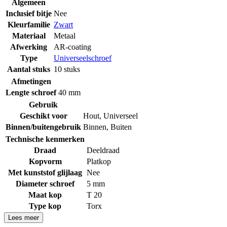
Algemeen
Inclusief bitje
Nee
Kleurfamilie
Zwart
Materiaal
Metaal
Afwerking
AR-coating
Type
Universeelschroef
Aantal stuks
10 stuks
Afmetingen
Lengte schroef
40 mm
Gebruik
Geschikt voor
Hout
,
Universeel
Binnen/buitengebruik
Binnen
,
Buiten
Technische kenmerken
Draad
Deeldraad
Kopvorm
Platkop
Met kunststof glijlaag
Nee
Diameter schroef
5 mm
Maat kop
T 20
Type kop
Torx
Lees meer