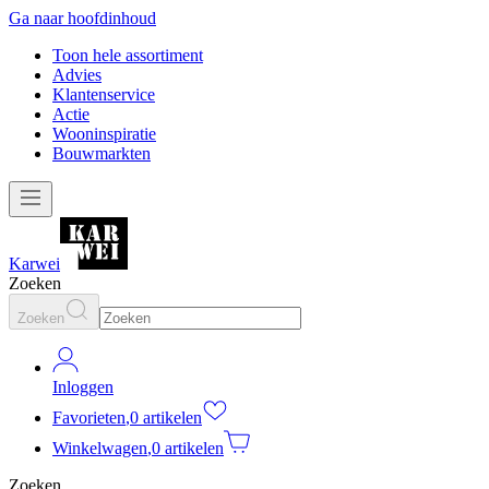
Ga naar hoofdinhoud
Toon hele assortiment
Advies
Klantenservice
Actie
Wooninspiratie
Bouwmarkten
Karwei
Zoeken
Zoeken
Inloggen
Favorieten
,
0 artikelen
Winkelwagen
,
0 artikelen
Zoeken