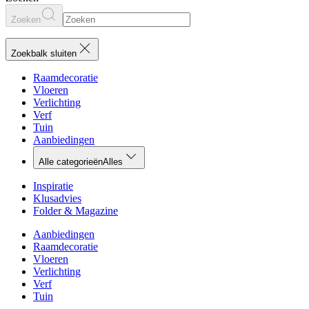
Zoeken
Zoekbalk sluiten
Raamdecoratie
Vloeren
Verlichting
Verf
Tuin
Aanbiedingen
Alle categorieën
Alles
Inspiratie
Klusadvies
Folder & Magazine
Aanbiedingen
Raamdecoratie
Vloeren
Verlichting
Verf
Tuin