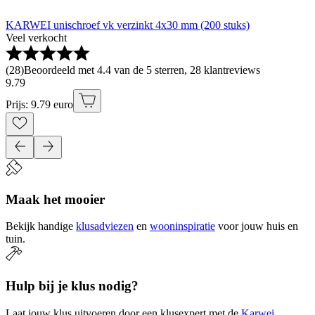
KARWEI unischroef vk verzinkt 4x30 mm (200 stuks)
Veel verkocht
(
28
)
Beoordeeld met 4.4 van de 5 sterren, 28 klantreviews
9
.
79
Prijs: 9.79 euro
Maak het mooier
Bekijk handige
klusadviezen
en
wooninspiratie
voor jouw huis en
tuin.
Hulp bij je klus nodig?
Laat jouw klus uitvoeren door een klusexpert met de
Karwei