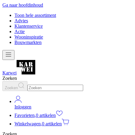
Ga naar hoofdinhoud
Toon hele assortiment
Advies
Klantenservice
Actie
Wooninspiratie
Bouwmarkten
Karwei
Zoeken
Zoeken
Inloggen
Favorieten
,
0 artikelen
Winkelwagen
,
0 artikelen
Zoeken