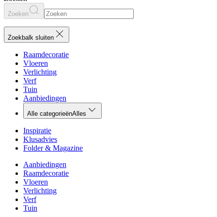
Zoeken
Zoekbalk sluiten
Raamdecoratie
Vloeren
Verlichting
Verf
Tuin
Aanbiedingen
Alle categorieën
Alles
Inspiratie
Klusadvies
Folder & Magazine
Aanbiedingen
Raamdecoratie
Vloeren
Verlichting
Verf
Tuin