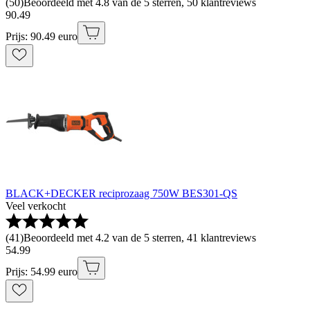
(
50
)
Beoordeeld met 4.8 van de 5 sterren, 50 klantreviews
90
.
49
Prijs: 90.49 euro
BLACK+DECKER reciprozaag 750W BES301-QS
Veel verkocht
(
41
)
Beoordeeld met 4.2 van de 5 sterren, 41 klantreviews
54
.
99
Prijs: 54.99 euro