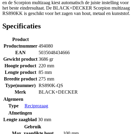
en de Scorpion multizaag kiest automatisch de juiste instelling voor
het beste eindresultaat. De BLACK+DECKER Scorpion multizaag
RS890KK is geschikt voor het zagen van hout, metaal en kunststof.
Specificaties
Product
Productnummer
494080
EAN
5035048434666
Gewicht product
3686 gr
Hoogte product
220 mm
Lengte product
85 mm
Breedte product
275 mm
Type(nummer)
RS890K-QS
Merk
BLACK+DECKER
Algemeen
Type
Reciprozaag
Afmetingen
Lengte zaagblad
30 mm
Gebruik
Max. zaagdikte hout
100 mm