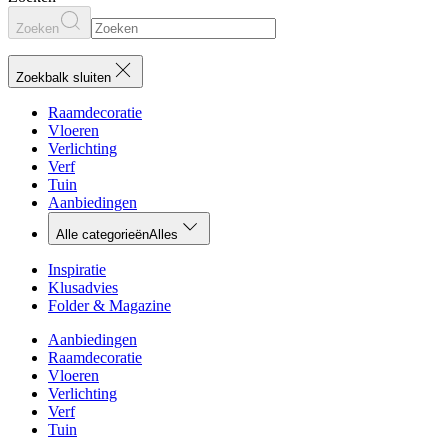
Zoeken
Zoekbalk sluiten
Raamdecoratie
Vloeren
Verlichting
Verf
Tuin
Aanbiedingen
Alle categorieën
Alles
Inspiratie
Klusadvies
Folder & Magazine
Aanbiedingen
Raamdecoratie
Vloeren
Verlichting
Verf
Tuin