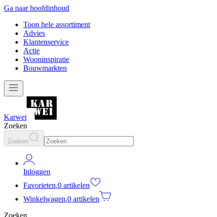
Ga naar hoofdinhoud
Toon hele assortiment
Advies
Klantenservice
Actie
Wooninspiratie
Bouwmarkten
Karwei
Zoeken
Zoeken
Inloggen
Favorieten
,
0 artikelen
Winkelwagen
,
0 artikelen
Zoeken