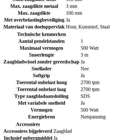
Max. zaagdikte metaal
3 mm
Max. zaagdikte
100 mm
Met overbelastingbeveiliging
Ja
Materiaal van doeloppervlak
Hout
,
Kunststof
,
Staal
Technische kenmerken
Aantal pendelstanden
1
Maximaal vermogen
500 Watt
Snoerlengte
3 m
Zaagbladwissel zonder gereedschap
Ja
Snellader
Nee
Softgrip
Ja
Toerental onbelast hoog
2700 tpm
Toerental onbelast laag
2700 tpm
Type zaagbladaansluiting
SDS
Met variabele snelheid
Ja
Vermogen
500 Watt
Energiebron
Netspanning
Accessoires
Accessoires bijgeleverd
Zaagblad
Inclusief opbergmiddel
Ja