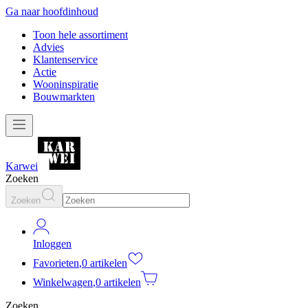
Ga naar hoofdinhoud
Toon hele assortiment
Advies
Klantenservice
Actie
Wooninspiratie
Bouwmarkten
Karwei
Zoeken
Zoeken
Inloggen
Favorieten
,
0 artikelen
Winkelwagen
,
0 artikelen
Zoeken