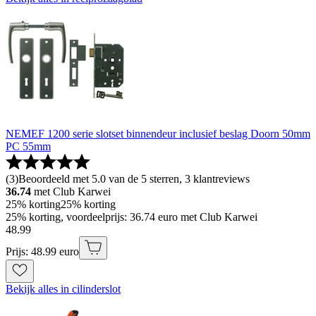
NEMEF 1200 serie slotset binnendeur inclusief beslag Doorn 50mm
PC 55mm
(
3
)
Beoordeeld met 5.0 van de 5 sterren, 3 klantreviews
36.74
met Club Karwei
25% korting
25% korting
25% korting, voordeelprijs: 36.74 euro met Club Karwei
48
.
99
Prijs: 48.99 euro
Bekijk alles in cilinderslot