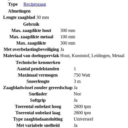
Type
Reciprozaag
Afmetingen
Lengte zaagblad
30 mm
Gebruik
Max. zaagdikte hout
300 mm
Max. zaagdikte metaal
100 mm
Max. zaagdikte
300 mm
Met overbelastingbeveiliging
Ja
Materiaal van doeloppervlak
Hout
,
Kunststof
,
Leidingen
,
Metaal
Technische kenmerken
Aantal pendelstanden
1
Maximaal vermogen
750 Watt
Snoerlengte
3 m
Zaagbladwissel zonder gereedschap
Ja
Snellader
Nee
Softgrip
Ja
Toerental onbelast hoog
2800 tpm
Toerental onbelast laag
2800 tpm
Type zaagbladaansluiting
Universeel
Met variabele snelheid
Ja