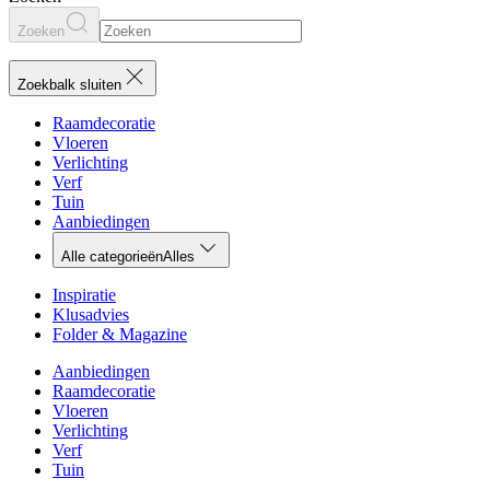
Zoeken
Zoekbalk sluiten
Raamdecoratie
Vloeren
Verlichting
Verf
Tuin
Aanbiedingen
Alle categorieën
Alles
Inspiratie
Klusadvies
Folder & Magazine
Aanbiedingen
Raamdecoratie
Vloeren
Verlichting
Verf
Tuin