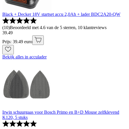
Black + Decker 18V startset accu 2,0Ah + lader BDC2A20-QW
(
10
)
Beoordeeld met 4.6 van de 5 sterren, 10 klantreviews
39
.
49
Prijs: 39.49 euro
Bekijk alles in acculader
Irwin schuurgaas voor Bosch Primo en B+D Mouse zelfklevend
K120, 5 stuks