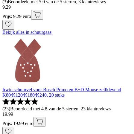
(
3
)
Beoordeeld met 5.0 van de 5 sterren, 3 klantreviews
9
.
29
Prijs: 9.29 euro
Bekijk alles in schuurgaas
Irwin schuurvel voor Bosch Primo en B+D Mouse zelfklevend
K80/K120/K180/K240, 20 stuks
(
23
)
Beoordeeld met 4.8 van de 5 sterren, 23 klantreviews
19
.
99
Prijs: 19.99 euro