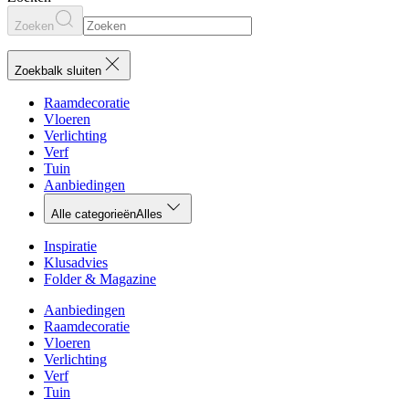
Zoeken
Zoekbalk sluiten
Raamdecoratie
Vloeren
Verlichting
Verf
Tuin
Aanbiedingen
Alle categorieën
Alles
Inspiratie
Klusadvies
Folder & Magazine
Aanbiedingen
Raamdecoratie
Vloeren
Verlichting
Verf
Tuin