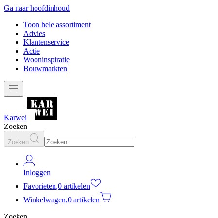
Ga naar hoofdinhoud
Toon hele assortiment
Advies
Klantenservice
Actie
Wooninspiratie
Bouwmarkten
Karwei
Zoeken
Zoeken
Inloggen
Favorieten
,
0 artikelen
Winkelwagen
,
0 artikelen
Zoeken