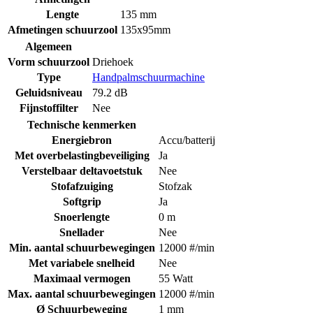
Lengte
135 mm
Afmetingen schuurzool
135x95mm
Algemeen
Vorm schuurzool
Driehoek
Type
Handpalmschuurmachine
Geluidsniveau
79.2 dB
Fijnstoffilter
Nee
Technische kenmerken
Energiebron
Accu/batterij
Met overbelastingbeveiliging
Ja
Verstelbaar deltavoetstuk
Nee
Stofafzuiging
Stofzak
Softgrip
Ja
Snoerlengte
0 m
Snellader
Nee
Min. aantal schuurbewegingen
12000 #/min
Met variabele snelheid
Nee
Maximaal vermogen
55 Watt
Max. aantal schuurbewegingen
12000 #/min
Ø Schuurbeweging
1 mm