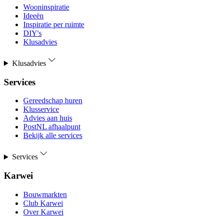
Wooninspiratie
Ideeën
Inspiratie per ruimte
DIY's
Klusadvies
Klusadvies
Services
Gereedschap huren
Klusservice
Advies aan huis
PostNL afhaalpunt
Bekijk alle services
Services
Karwei
Bouwmarkten
Club Karwei
Over Karwei