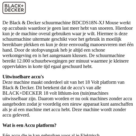
De Black & Decker schuurmachine BDCDS18N-XJ Mouse werkt
op accubasis waardoor je geen last meer hebt van snoeren. Hierdoor
kun je de machine overal gebruiken waar je wilt. Hiermee is deze
schuurmachine uitermate geschikt voor het gebruik in moeilijk
bereikbare plekken en kun je deze eenvoudig manoeuvreren met één
hand. Door de stofopvangzak heb je altijd een schone
werkomgeving en is het aangenaam klussen. De schuurmachine
bereikt 12.000 schuurbewegingen per minuut waarmee je kleinere
oppervlaktes in korte tijd egaal geschuurd hebt.
Uitwisselbare accu's
Deze machine maakt onderdeel uit van het 18 Volt platform van
Black & Decker. Dit betekent dat de accu’s van alle
BLACK+DECKER 18 volt lithium-ion (tuin)machines
uitwisselbaar zijn. Daarom worden er nu ook machines zonder accu
aangeboden zodat je voordelig een nieuw apparaat kunt aanschaffen
als je al een machine met accu hebt. Deze machine wordt zonder
accu geleverd.
Wat is een Accu platform?
Eén accu die je kan gebruiken voor al je Elektrisch