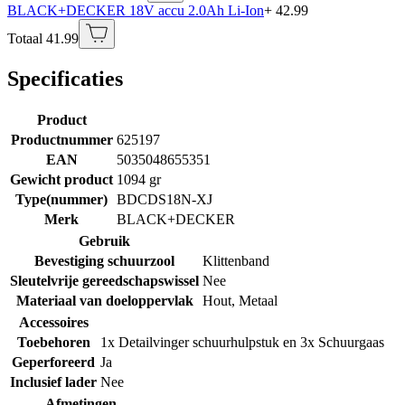
BLACK+DECKER 18V accu 2.0Ah Li-Ion
+ 42.99
Totaal 41.99
Specificaties
Product
Productnummer
625197
EAN
5035048655351
Gewicht product
1094 gr
Type(nummer)
BDCDS18N-XJ
Merk
BLACK+DECKER
Gebruik
Bevestiging schuurzool
Klittenband
Sleutelvrije gereedschapswissel
Nee
Materiaal van doeloppervlak
Hout
,
Metaal
Accessoires
Toebehoren
1x Detailvinger schuurhulpstuk en 3x Schuurgaas
Geperforeerd
Ja
Inclusief lader
Nee
Afmetingen