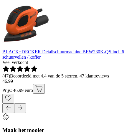
BLACK+DECKER Detailschuurmachine BEW230K-QS incl. 6
schuurvellen / koffer
Veel verkocht
(
47
)
Beoordeeld met 4.4 van de 5 sterren, 47 klantreviews
46
.
99
Prijs: 46.99 euro
Maak het mooier