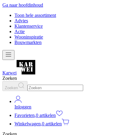
Ga naar hoofdinhoud
Toon hele assortiment
Advies
Klantenservice
Actie
Wooninspiratie
Bouwmarkten
Karwei
Zoeken
Zoeken
Inloggen
Favorieten
,
0 artikelen
Winkelwagen
,
0 artikelen
Zoeken