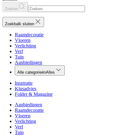
Zoeken
Zoekbalk sluiten
Raamdecoratie
Vloeren
Verlichting
Verf
Tuin
Aanbiedingen
Alle categorieën
Alles
Inspiratie
Klusadvies
Folder & Magazine
Aanbiedingen
Raamdecoratie
Vloeren
Verlichting
Verf
Tuin