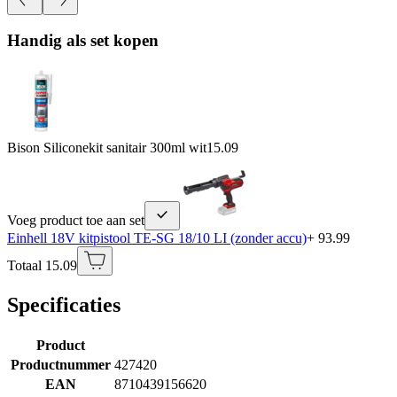
Handig als set kopen
Bison Siliconekit sanitair 300ml wit
15.09
Voeg product toe aan set
Einhell 18V kitpistool TE-SG 18/10 LI (zonder accu)
+ 93.99
Totaal 15.09
Specificaties
Product
Productnummer
427420
EAN
8710439156620