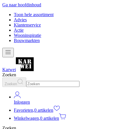
Ga naar hoofdinhoud
Toon hele assortiment
Advies
Klantenservice
Actie
Wooninspiratie
Bouwmarkten
Karwei
Zoeken
Zoeken
Inloggen
Favorieten
,
0 artikelen
Winkelwagen
,
0 artikelen
Zoeken