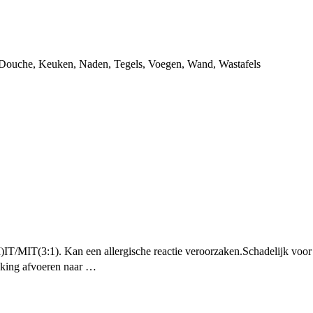
Douche
,
Keuken
,
Naden
,
Tegels
,
Voegen
,
Wand
,
Wastafels
IT/MIT(3:1). Kan een allergische reactie veroorzaken.
Schadelijk voor
king afvoeren naar …