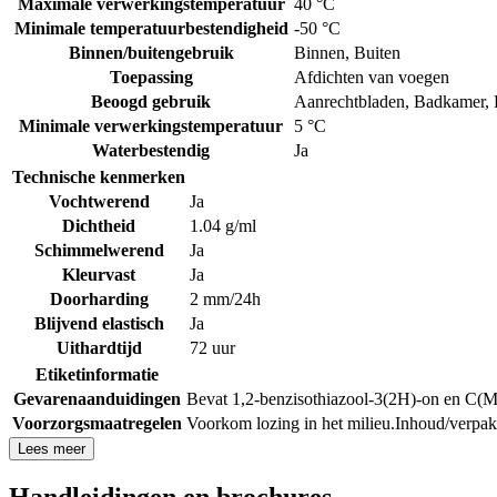
Maximale verwerkingstemperatuur
40 °C
Minimale temperatuurbestendigheid
-50 °C
Binnen/buitengebruik
Binnen
,
Buiten
Toepassing
Afdichten van voegen
Beoogd gebruik
Aanrechtbladen
,
Badkamer
,
Minimale verwerkingstemperatuur
5 °C
Waterbestendig
Ja
Technische kenmerken
Vochtwerend
Ja
Dichtheid
1.04 g/ml
Schimmelwerend
Ja
Kleurvast
Ja
Doorharding
2 mm/24h
Blijvend elastisch
Ja
Uithardtijd
72 uur
Etiketinformatie
Gevarenaanduidingen
Bevat 1,2-benzisothiazool-3(2H)-on en C(M)
Voorzorgsmaatregelen
Voorkom lozing in het milieu.
Inhoud/verpak
Lees meer
Handleidingen en brochures