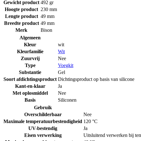
Gewicht product
492 gr
Hoogte product
230 mm
Lengte product
49 mm
Breedte product
49 mm
Merk
Bison
Algemeen
Kleur
wit
Kleurfamilie
Wit
Zuurvrij
Nee
Type
Voegkit
Substantie
Gel
Soort afdichtingsproduct
Dichtingsproduct op basis van silicone
Kant-en-klaar
Ja
Met oplosmiddel
Nee
Basis
Siliconen
Gebruik
Overschilderbaar
Nee
Maximale temperatuurbestendigheid
120 °C
UV-bestendig
Ja
Eisen verwerking
Uitsluitend verwerken bij t