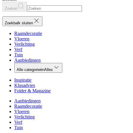
Zoeken
Zoekbalk sluiten
Raamdecoratie
Vloeren
Verlichting
Verf
Tuin
Aanbiedingen
Alle categorieën
Alles
Inspiratie
Klusadvies
Folder & Magazine
Aanbiedingen
Raamdecoratie
Vloeren
Verlichting
Verf
Tuin