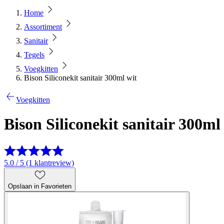
Home
Assortiment
Sanitair
Tegels
Voegkitten
Bison Siliconekit sanitair 300ml wit
Voegkitten
Bison Siliconekit sanitair 300ml
5.0 / 5 (1 klantreview)
Opslaan in Favorieten