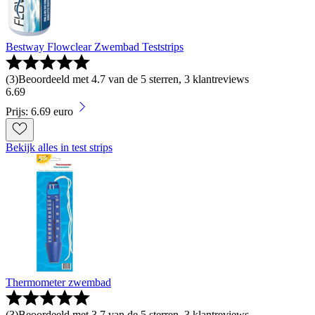
Bestway Flowclear Zwembad Teststrips
(
3
)
Beoordeeld met 4.7 van de 5 sterren, 3 klantreviews
6
.
69
Prijs: 6.69 euro
Bekijk alles in test strips
Thermometer zwembad
(
3
)
Beoordeeld met 3.7 van de 5 sterren, 3 klantreviews