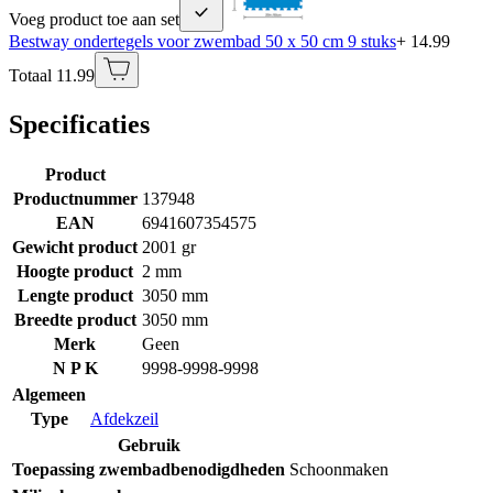
Voeg product toe aan set
Bestway ondertegels voor zwembad 50 x 50 cm 9 stuks
+ 14.99
Totaal 11.99
Specificaties
Product
Productnummer
137948
EAN
6941607354575
Gewicht product
2001 gr
Hoogte product
2 mm
Lengte product
3050 mm
Breedte product
3050 mm
Merk
Geen
N P K
9998-9998-9998
Algemeen
Type
Afdekzeil
Gebruik
Toepassing zwembadbenodigdheden
Schoonmaken