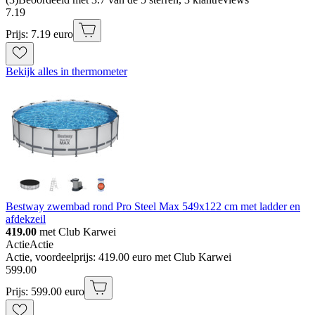
7
.
19
Prijs: 7.19 euro
Bekijk alles in thermometer
Bestway zwembad rond Pro Steel Max 549x122 cm met ladder en
afdekzeil
419.00
met Club Karwei
Actie
Actie
Actie, voordeelprijs: 419.00 euro met Club Karwei
599
.
00
Prijs: 599.00 euro