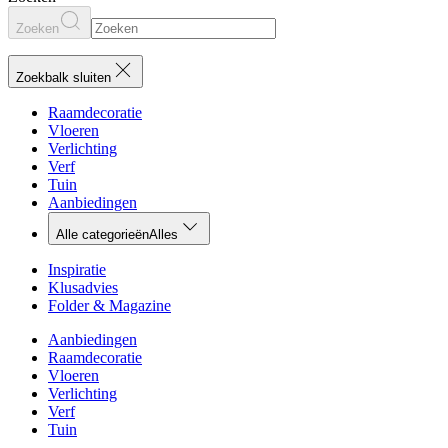
Zoeken
Zoekbalk sluiten
Raamdecoratie
Vloeren
Verlichting
Verf
Tuin
Aanbiedingen
Alle categorieën
Alles
Inspiratie
Klusadvies
Folder & Magazine
Aanbiedingen
Raamdecoratie
Vloeren
Verlichting
Verf
Tuin