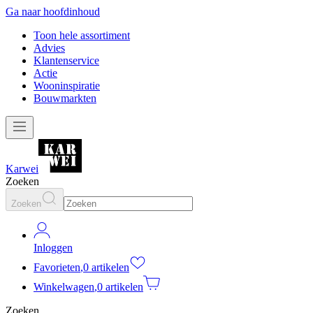
Ga naar hoofdinhoud
Toon hele assortiment
Advies
Klantenservice
Actie
Wooninspiratie
Bouwmarkten
Karwei
Zoeken
Zoeken
Inloggen
Favorieten
,
0 artikelen
Winkelwagen
,
0 artikelen
Zoeken