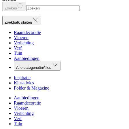
Zoeken
Zoekbalk sluiten
Raamdecoratie
Vloeren
Verlichting
Verf
Tuin
Aanbiedingen
Alle categorieën
Alles
Inspiratie
Klusadvies
Folder & Magazine
Aanbiedingen
Raamdecoratie
Vloeren
Verlichting
Verf
Tuin