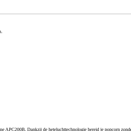
n.
 APC200B. Dankzij de heteluchttechnologie bereid je popcorn zonder o