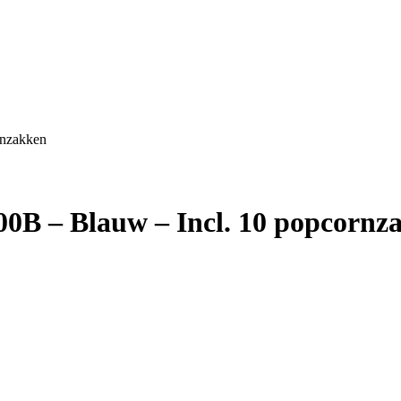
rnzakken
0B – Blauw – Incl. 10 popcornz