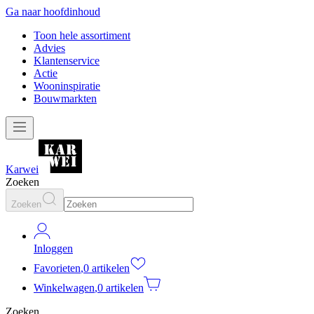
Ga naar hoofdinhoud
Toon hele assortiment
Advies
Klantenservice
Actie
Wooninspiratie
Bouwmarkten
Karwei
Zoeken
Zoeken
Inloggen
Favorieten
,
0 artikelen
Winkelwagen
,
0 artikelen
Zoeken