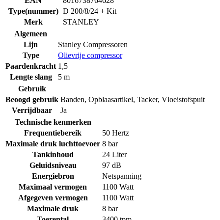
EAN
8016738764628
Type(nummer)
D 200/8/24 + Kit
Merk
STANLEY
Algemeen
Lijn
Stanley Compressoren
Type
Olievrije compressor
Paardenkracht
1,5
Lengte slang
5 m
Gebruik
Beoogd gebruik
Banden
,
Opblaasartikel
,
Tacker
,
Vloeistofspuit
Verrijdbaar
Ja
Technische kenmerken
Frequentiebereik
50 Hertz
Maximale druk luchttoevoer
8 bar
Tankinhoud
24 Liter
Geluidsniveau
97 dB
Energiebron
Netspanning
Maximaal vermogen
1100 Watt
Afgegeven vermogen
1100 Watt
Maximale druk
8 bar
Toerental
3400 tpm