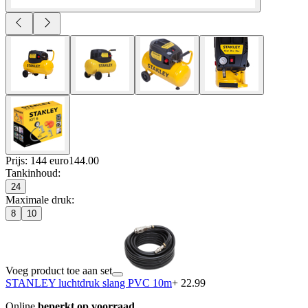
Prijs: 144 euro
144
.
00
Tankinhoud
:
24
Maximale druk
:
8
10
Voeg product toe aan set
STANLEY luchtdruk slang PVC 10m
+ 22.99
Online
beperkt op voorraad