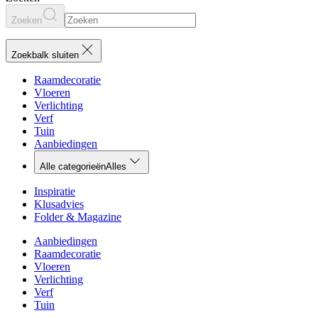
Zoeken
Zoekbalk sluiten
Raamdecoratie
Vloeren
Verlichting
Verf
Tuin
Aanbiedingen
Alle categorieën
Alles
Inspiratie
Klusadvies
Folder & Magazine
Aanbiedingen
Raamdecoratie
Vloeren
Verlichting
Verf
Tuin