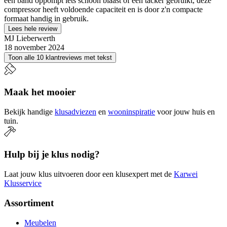
een band oppompt iets schoon blaast of een tacker gebruikt, deze
compressor heeft voldoende capaciteit en is door z'n compacte
formaat handig in gebruik.
Lees hele review
MJ Lieberwerth
18 november 2024
Toon alle 10 klantreviews met tekst
Maak het mooier
Bekijk handige
klusadviezen
en
wooninspiratie
voor jouw huis en
tuin.
Hulp bij je klus nodig?
Laat jouw klus uitvoeren door een klusexpert met de
Karwei
Klusservice
Assortiment
Meubelen