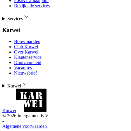
PostNL afhaalpunt
Bekijk alle services
Services
Karwei
Bouwmarkten
Club Karwei
Over Karwei
Klantenservice
Duurzaamheid
Vacatures
Nieuwsbrief
Karwei
Karwei
©
2026
Intergamma B.V.
-
Algemene voorwaarden