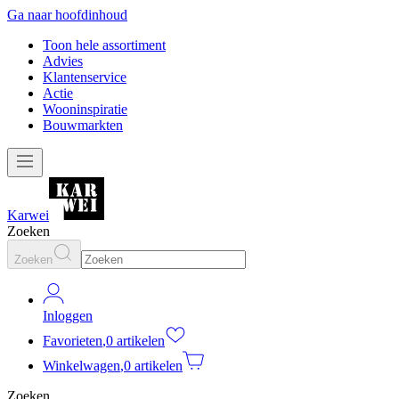
Ga naar hoofdinhoud
Toon hele assortiment
Advies
Klantenservice
Actie
Wooninspiratie
Bouwmarkten
Karwei
Zoeken
Zoeken
Inloggen
Favorieten
,
0 artikelen
Winkelwagen
,
0 artikelen
Zoeken