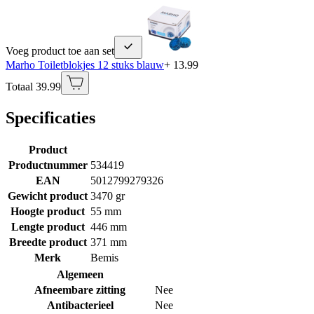
Voeg product toe aan set
Marho Toiletblokjes 12 stuks blauw
+ 13.99
Totaal 39.99
Specificaties
Product
Productnummer
534419
EAN
5012799279326
Gewicht product
3470 gr
Hoogte product
55 mm
Lengte product
446 mm
Breedte product
371 mm
Merk
Bemis
Algemeen
Afneembare zitting
Nee
Antibacterieel
Nee