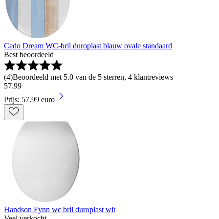
Cedo Dream WC-bril duroplast blauw ovale standaard
Best beoordeeld
(
4
)
Beoordeeld met 5.0 van de 5 sterren, 4 klantreviews
57
.
99
Prijs: 57.99 euro
Handson Fynn wc bril duroplast wit
Veel verkocht