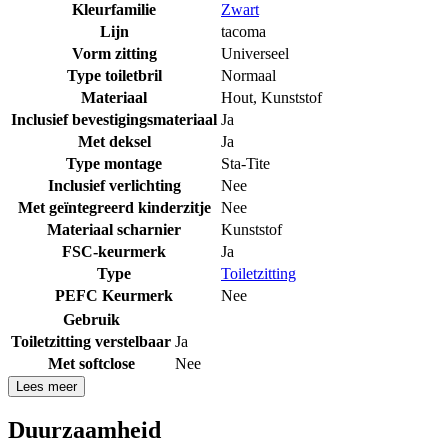
Kleurfamilie
Zwart
Lijn
tacoma
Vorm zitting
Universeel
Type toiletbril
Normaal
Materiaal
Hout
,
Kunststof
Inclusief bevestigingsmateriaal
Ja
Met deksel
Ja
Type montage
Sta-Tite
Inclusief verlichting
Nee
Met geïntegreerd kinderzitje
Nee
Materiaal scharnier
Kunststof
FSC-keurmerk
Ja
Type
Toiletzitting
PEFC Keurmerk
Nee
Gebruik
Toiletzitting verstelbaar
Ja
Met softclose
Nee
Lees meer
Duurzaamheid