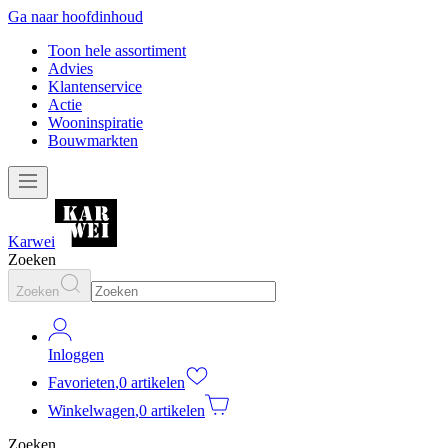
Ga naar hoofdinhoud
Toon hele assortiment
Advies
Klantenservice
Actie
Wooninspiratie
Bouwmarkten
Karwei
Zoeken
Zoeken
Inloggen
Favorieten
,
0 artikelen
Winkelwagen
,
0 artikelen
Zoeken