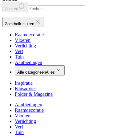
Zoeken
Zoekbalk sluiten
Raamdecoratie
Vloeren
Verlichting
Verf
Tuin
Aanbiedingen
Alle categorieën
Alles
Inspiratie
Klusadvies
Folder & Magazine
Aanbiedingen
Raamdecoratie
Vloeren
Verlichting
Verf
Tuin