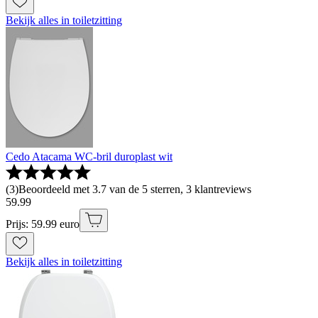
Bekijk alles in toiletzitting
Cedo Atacama WC-bril duroplast wit
(
3
)
Beoordeeld met 3.7 van de 5 sterren, 3 klantreviews
59
.
99
Prijs: 59.99 euro
Bekijk alles in toiletzitting