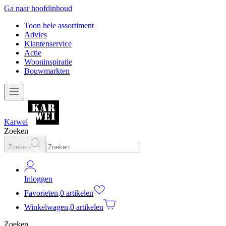
Ga naar hoofdinhoud
Toon hele assortiment
Advies
Klantenservice
Actie
Wooninspiratie
Bouwmarkten
Karwei
Zoeken
Zoeken
Inloggen
Favorieten
,
0 artikelen
Winkelwagen
,
0 artikelen
Zoeken