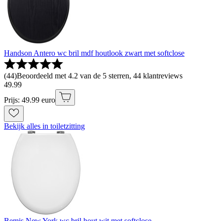
Handson Antero wc bril mdf houtlook zwart met softclose
(
44
)
Beoordeeld met 4.2 van de 5 sterren, 44 klantreviews
49
.
99
Prijs: 49.99 euro
Bekijk alles in toiletzitting
Bemis New York wc bril hout wit met softclose