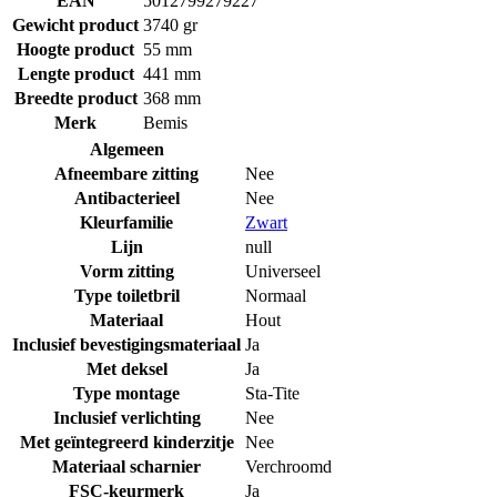
EAN
5012799279227
Gewicht product
3740 gr
Hoogte product
55 mm
Lengte product
441 mm
Breedte product
368 mm
Merk
Bemis
Algemeen
Afneembare zitting
Nee
Antibacterieel
Nee
Kleurfamilie
Zwart
Lijn
null
Vorm zitting
Universeel
Type toiletbril
Normaal
Materiaal
Hout
Inclusief bevestigingsmateriaal
Ja
Met deksel
Ja
Type montage
Sta-Tite
Inclusief verlichting
Nee
Met geïntegreerd kinderzitje
Nee
Materiaal scharnier
Verchroomd
FSC-keurmerk
Ja