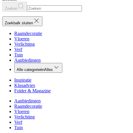
Zoeken
Zoekbalk sluiten
Raamdecoratie
Vloeren
Verlichting
Verf
Tuin
Aanbiedingen
Alle categorieën
Alles
Inspiratie
Klusadvies
Folder & Magazine
Aanbiedingen
Raamdecoratie
Vloeren
Verlichting
Verf
Tuin