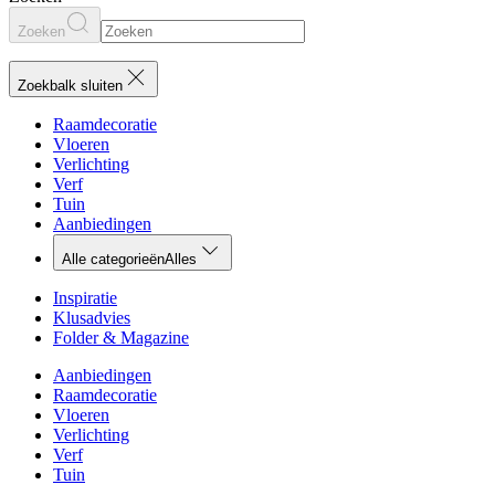
Zoeken
Zoekbalk sluiten
Raamdecoratie
Vloeren
Verlichting
Verf
Tuin
Aanbiedingen
Alle categorieën
Alles
Inspiratie
Klusadvies
Folder & Magazine
Aanbiedingen
Raamdecoratie
Vloeren
Verlichting
Verf
Tuin