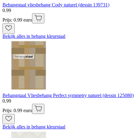
Behangstaal vliesbehang Cody naturel (dessin 139731)
0
.
99
Prijs: 0.99 euro
Bekijk alles in behang kleurstaal
Behangstaal Vliesbehang Perfect symmetry naturel (dessin 125080)
0
.
99
Prijs: 0.99 euro
Bekijk alles in behang kleurstaal