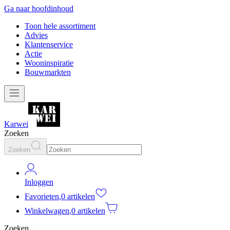
Ga naar hoofdinhoud
Toon hele assortiment
Advies
Klantenservice
Actie
Wooninspiratie
Bouwmarkten
Karwei
Zoeken
Zoeken
Inloggen
Favorieten
,
0 artikelen
Winkelwagen
,
0 artikelen
Zoeken