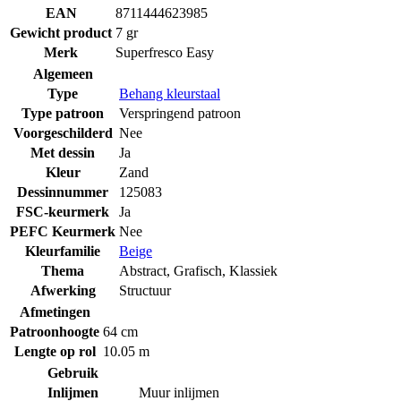
EAN
8711444623985
Gewicht product
7 gr
Merk
Superfresco Easy
Algemeen
Type
Behang kleurstaal
Type patroon
Verspringend patroon
Voorgeschilderd
Nee
Met dessin
Ja
Kleur
Zand
Dessinnummer
125083
FSC-keurmerk
Ja
PEFC Keurmerk
Nee
Kleurfamilie
Beige
Thema
Abstract
,
Grafisch
,
Klassiek
Afwerking
Structuur
Afmetingen
Patroonhoogte
64 cm
Lengte op rol
10.05 m
Gebruik
Inlijmen
Muur inlijmen