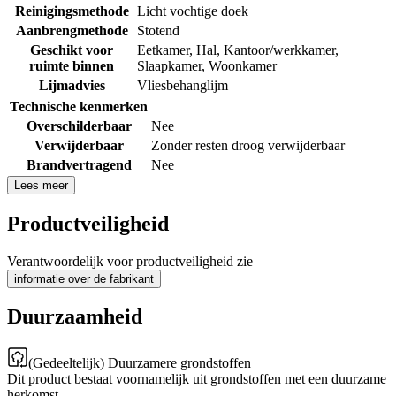
Reinigingsmethode
Licht vochtige doek
Aanbrengmethode
Stotend
Geschikt voor
Eetkamer
,
Hal
,
Kantoor/werkkamer
,
ruimte binnen
Slaapkamer
,
Woonkamer
Lijmadvies
Vliesbehanglijm
Technische kenmerken
Overschilderbaar
Nee
Verwijderbaar
Zonder resten droog verwijderbaar
Brandvertragend
Nee
Lees meer
Productveiligheid
Verantwoordelijk voor productveiligheid zie
informatie over de fabrikant
Duurzaamheid
(Gedeeltelijk) Duurzamere grondstoffen
Dit product bestaat voornamelijk uit grondstoffen met een duurzame
herkomst.