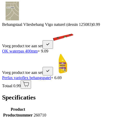
Behangstaal Vliesbehang Vigo naturel (dessin 125083)
0.99
Voeg product toe aan set
OK waterpas 400mm
+ 9.09
Voeg product toe aan set
Perfax varioflex behangspatel
+ 6.69
Totaal 0.99
Specificaties
Product
Productnummer
260710