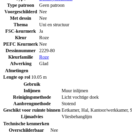
Type patroon
Geen patroon
Voorgeschilderd
Nee
Met dessin
Nee
Thema
Uni en structuur
FSC-keurmerk
Ja
Kleur
Roze
PEFC Keurmerk
Nee
Dessinnummer
2229-80
Kleurfamilie
Roze
Afwerking
Glad
Afmetingen
Lengte op rol
10.05 m
Gebruik
Inlijmen
Muur inlijmen
Reinigingsmethode
Licht vochtige doek
Aanbrengmethode
Stotend
Geschikt voor ruimte binnen
Eetkamer
,
Hal
,
Kantoor/werkkamer
,
Lijmadvies
Vliesbehanglijm
Technische kenmerken
Overschilderbaar
Nee