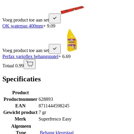
Voeg product toe aan set
OK waterpas 400mm
+ 9.09
Voeg product toe aan set
Perfax varioflex behangspatel
+ 6.69
Totaal 0.99
Specificaties
Product
Productnummer
628893
EAN
8711444598245
Gewicht product
7 gr
Merk
Superfresco Easy
Algemeen
Type
Behang kleurstaal