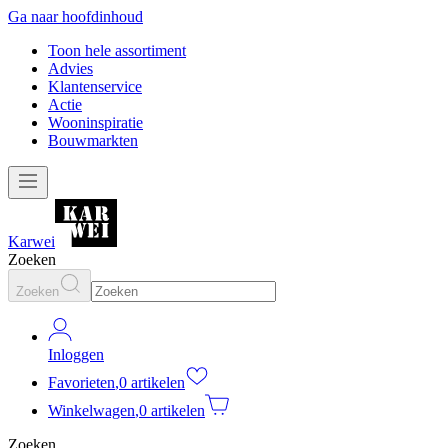
Ga naar hoofdinhoud
Toon hele assortiment
Advies
Klantenservice
Actie
Wooninspiratie
Bouwmarkten
Karwei
Zoeken
Zoeken
Inloggen
Favorieten
,
0 artikelen
Winkelwagen
,
0 artikelen
Zoeken