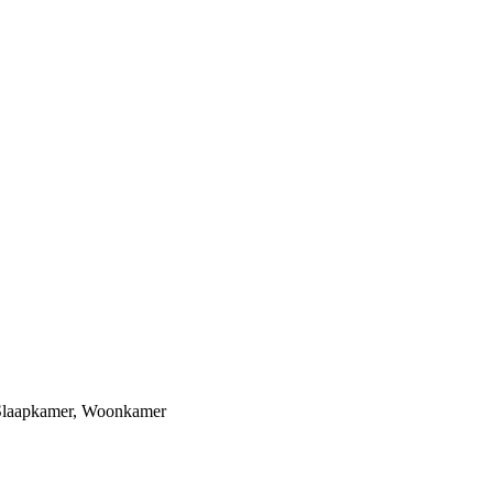
Slaapkamer
,
Woonkamer