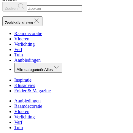
Zoeken
Zoekbalk sluiten
Raamdecoratie
Vloeren
Verlichting
Verf
Tuin
Aanbiedingen
Alle categorieën
Alles
Inspiratie
Klusadvies
Folder & Magazine
Aanbiedingen
Raamdecoratie
Vloeren
Verlichting
Verf
Tuin