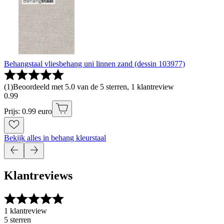
Behangstaal vliesbehang uni linnen zand (dessin 103977)
(
1
)
Beoordeeld met 5.0 van de 5 sterren, 1 klantreview
0
.
99
Prijs: 0.99 euro
Bekijk alles in behang kleurstaal
Klantreviews
1 klantreview
5 sterren