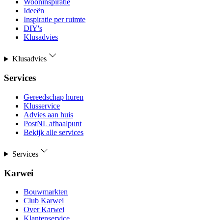
Wooninspiratie
Ideeën
Inspiratie per ruimte
DIY's
Klusadvies
Klusadvies
Services
Gereedschap huren
Klusservice
Advies aan huis
PostNL afhaalpunt
Bekijk alle services
Services
Karwei
Bouwmarkten
Club Karwei
Over Karwei
Klantenservice