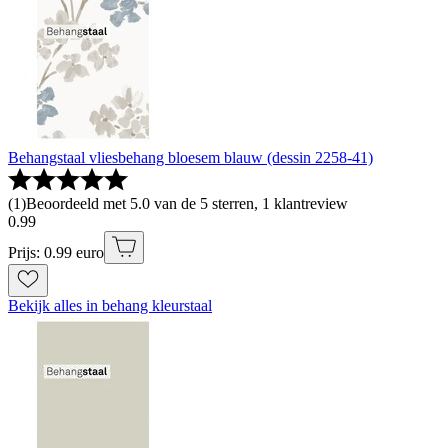
Behangstaal vliesbehang bloesem blauw (dessin 2258-41)
(
1
)
Beoordeeld met 5.0 van de 5 sterren, 1 klantreview
0
.
99
Prijs: 0.99 euro
Bekijk alles in behang kleurstaal