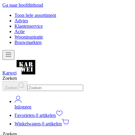
Ga naar hoofdinhoud
Toon hele assortiment
Advies
Klantenservice
Actie
Wooninspiratie
Bouwmarkten
Karwei
Zoeken
Zoeken
Inloggen
Favorieten
,
0 artikelen
Winkelwagen
,
0 artikelen
Zoeken