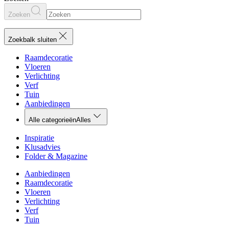
Zoeken
Zoekbalk sluiten
Raamdecoratie
Vloeren
Verlichting
Verf
Tuin
Aanbiedingen
Alle categorieën
Alles
Inspiratie
Klusadvies
Folder & Magazine
Aanbiedingen
Raamdecoratie
Vloeren
Verlichting
Verf
Tuin