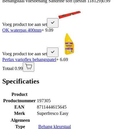
Behangstaal vliesbehang Sandrine soft (dessin 118129)
0.99
Voeg product toe aan set
OK waterpas 400mm
+ 9.09
Voeg product toe aan set
Perfax varioflex behangspatel
+ 6.69
Totaal 0.99
Specificaties
Product
Productnummer
197305
EAN
8711444615645
Merk
Superfresco Easy
Algemeen
Type
Behang kleurstaal