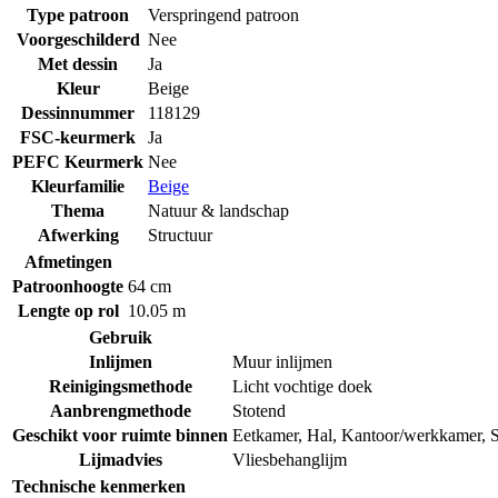
Type patroon
Verspringend patroon
Voorgeschilderd
Nee
Met dessin
Ja
Kleur
Beige
Dessinnummer
118129
FSC-keurmerk
Ja
PEFC Keurmerk
Nee
Kleurfamilie
Beige
Thema
Natuur & landschap
Afwerking
Structuur
Afmetingen
Patroonhoogte
64 cm
Lengte op rol
10.05 m
Gebruik
Inlijmen
Muur inlijmen
Reinigingsmethode
Licht vochtige doek
Aanbrengmethode
Stotend
Geschikt voor ruimte binnen
Eetkamer
,
Hal
,
Kantoor/werkkamer
,
Lijmadvies
Vliesbehanglijm
Technische kenmerken