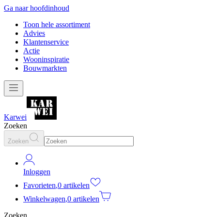
Ga naar hoofdinhoud
Toon hele assortiment
Advies
Klantenservice
Actie
Wooninspiratie
Bouwmarkten
Karwei
Zoeken
Zoeken
Inloggen
Favorieten
,
0 artikelen
Winkelwagen
,
0 artikelen
Zoeken