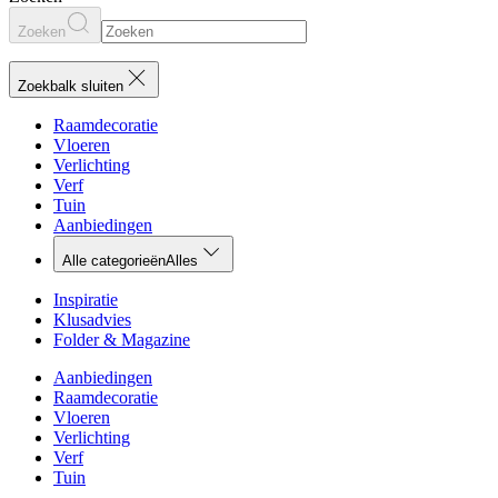
Zoeken
Zoekbalk sluiten
Raamdecoratie
Vloeren
Verlichting
Verf
Tuin
Aanbiedingen
Alle categorieën
Alles
Inspiratie
Klusadvies
Folder & Magazine
Aanbiedingen
Raamdecoratie
Vloeren
Verlichting
Verf
Tuin