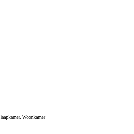
Slaapkamer
,
Woonkamer