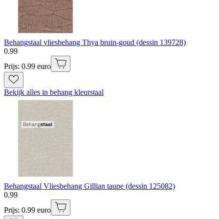
Behangstaal vliesbehang Thya bruin-goud (dessin 139728)
0
.
99
Prijs: 0.99 euro
Bekijk alles in behang kleurstaal
Behangstaal Vliesbehang Gillian taupe (dessin 125082)
0
.
99
Prijs: 0.99 euro