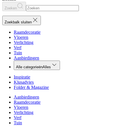
Zoeken
Zoekbalk sluiten
Raamdecoratie
Vloeren
Verlichting
Verf
Tuin
Aanbiedingen
Alle categorieën
Alles
Inspiratie
Klusadvies
Folder & Magazine
Aanbiedingen
Raamdecoratie
Vloeren
Verlichting
Verf
Tuin