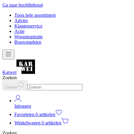
Ga naar hoofdinhoud
Toon hele assortiment
Advies
Klantenservice
Actie
Wooninspiratie
Bouwmarkten
Karwei
Zoeken
Zoeken
Inloggen
Favorieten
,
0 artikelen
Winkelwagen
,
0 artikelen
Zoeken