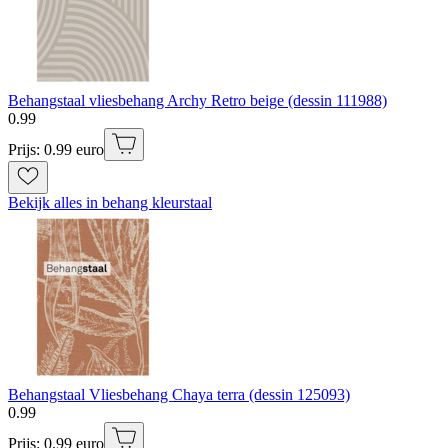
Behangstaal vliesbehang Archy Retro beige (dessin 111988)
0
.
99
Prijs: 0.99 euro
Bekijk alles in behang kleurstaal
Behangstaal Vliesbehang Chaya terra (dessin 125093)
0
.
99
Prijs: 0.99 euro