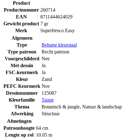
Product
Productnummer
260714
EAN
8711444624029
Gewicht product
7 gr
Merk
Superfresco Easy
Algemeen
Type
Behang kleurstaal
Type patroon
Recht patroon
Voorgeschilderd
Nee
Met dessin
Ja
FSC-keurmerk
Ja
Kleur
Zand
PEFC Keurmerk
Nee
Dessinnummer
125087
Kleurfamilie
Taupe
Thema
Botanisch & jungle
,
Natuur & landschap
Afwerking
Structuur
Afmetingen
Patroonhoogte
64 cm
Lengte op rol
10.05 m