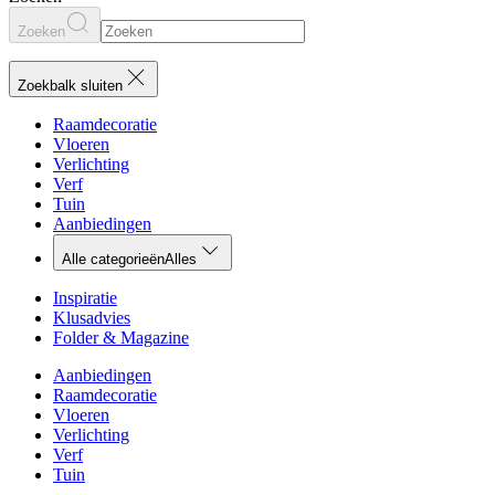
Zoeken
Zoekbalk sluiten
Raamdecoratie
Vloeren
Verlichting
Verf
Tuin
Aanbiedingen
Alle categorieën
Alles
Inspiratie
Klusadvies
Folder & Magazine
Aanbiedingen
Raamdecoratie
Vloeren
Verlichting
Verf
Tuin