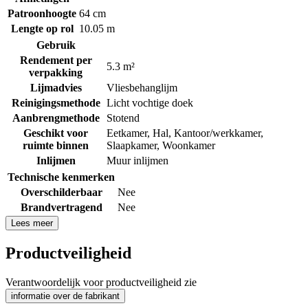
Patroonhoogte
64 cm
Lengte op rol
10.05 m
Gebruik
Rendement per
5.3 m²
verpakking
Lijmadvies
Vliesbehanglijm
Reinigingsmethode
Licht vochtige doek
Aanbrengmethode
Stotend
Geschikt voor
Eetkamer
,
Hal
,
Kantoor/werkkamer
,
ruimte binnen
Slaapkamer
,
Woonkamer
Inlijmen
Muur inlijmen
Technische kenmerken
Overschilderbaar
Nee
Brandvertragend
Nee
Lees meer
Productveiligheid
Verantwoordelijk voor productveiligheid zie
informatie over de fabrikant