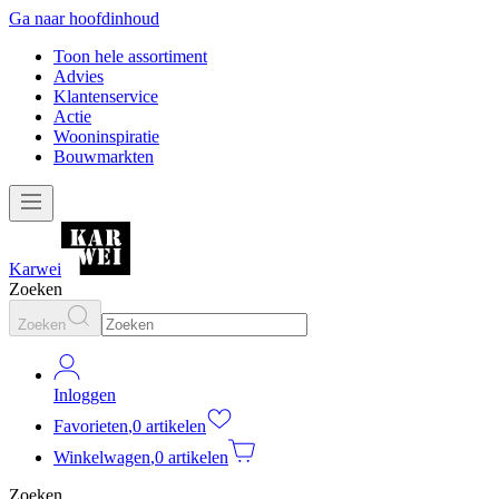
Ga naar hoofdinhoud
Toon hele assortiment
Advies
Klantenservice
Actie
Wooninspiratie
Bouwmarkten
Karwei
Zoeken
Zoeken
Inloggen
Favorieten
,
0 artikelen
Winkelwagen
,
0 artikelen
Zoeken