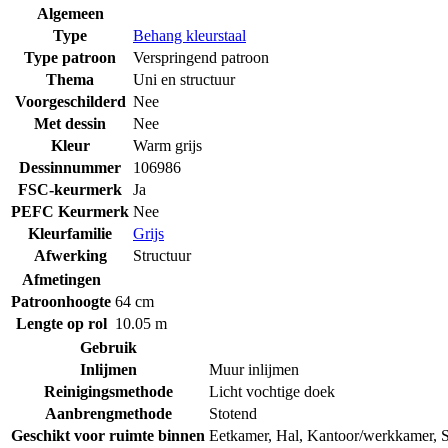
Algemeen
Type
Behang kleurstaal
Type patroon
Verspringend patroon
Thema
Uni en structuur
Voorgeschilderd
Nee
Met dessin
Nee
Kleur
Warm grijs
Dessinnummer
106986
FSC-keurmerk
Ja
PEFC Keurmerk
Nee
Kleurfamilie
Grijs
Afwerking
Structuur
Afmetingen
Patroonhoogte
64 cm
Lengte op rol
10.05 m
Gebruik
Inlijmen
Muur inlijmen
Reinigingsmethode
Licht vochtige doek
Aanbrengmethode
Stotend
Geschikt voor ruimte binnen
Eetkamer
,
Hal
,
Kantoor/werkkamer
,