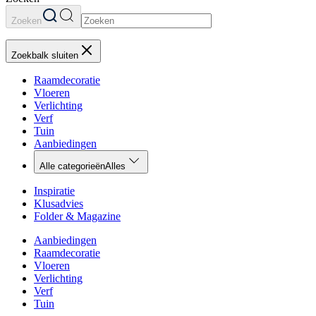
Zoeken
Zoekbalk sluiten
Raamdecoratie
Vloeren
Verlichting
Verf
Tuin
Aanbiedingen
Alle categorieën
Alles
Inspiratie
Klusadvies
Folder & Magazine
Aanbiedingen
Raamdecoratie
Vloeren
Verlichting
Verf
Tuin