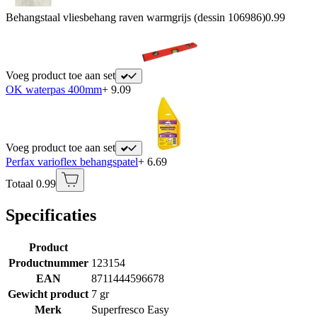
Behangstaal vliesbehang raven warmgrijs (dessin 106986)
0.99
Voeg product toe aan set
OK waterpas 400mm
+ 9.09
Voeg product toe aan set
Perfax varioflex behangspatel
+ 6.69
Totaal 0.99
Specificaties
Product
Productnummer
123154
EAN
8711444596678
Gewicht product
7 gr
Merk
Superfresco Easy