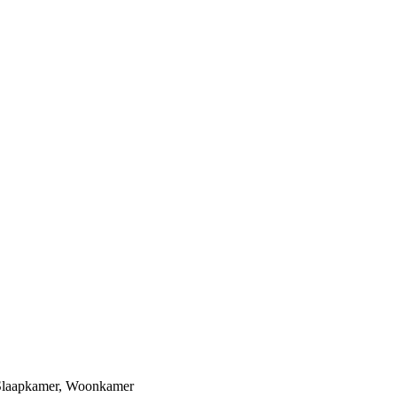
Slaapkamer
,
Woonkamer