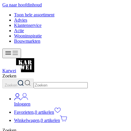
Ga naar hoofdinhoud
Toon hele assortiment
Advies
Klantenservice
Actie
Wooninspiratie
Bouwmarkten
Karwei
Zoeken
Zoeken
Inloggen
Favorieten
,
0 artikelen
Winkelwagen
,
0 artikelen
Zoeken