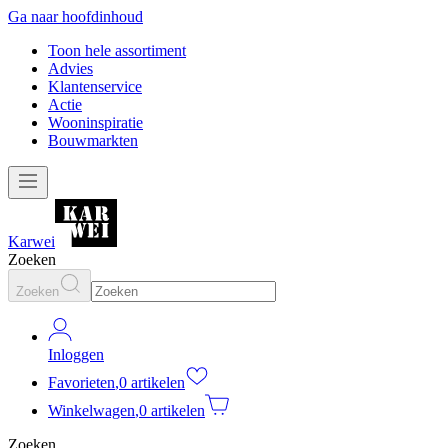
Ga naar hoofdinhoud
Toon hele assortiment
Advies
Klantenservice
Actie
Wooninspiratie
Bouwmarkten
Karwei
Zoeken
Zoeken
Inloggen
Favorieten
,
0 artikelen
Winkelwagen
,
0 artikelen
Zoeken