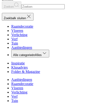
Zoeken
Zoekbalk sluiten
Raamdecoratie
Vloeren
Verlichting
Verf
Tuin
Aanbiedingen
Alle categorieën
Alles
Inspiratie
Klusadvies
Folder & Magazine
Aanbiedingen
Raamdecoratie
Vloeren
Verlichting
Verf
Tuin