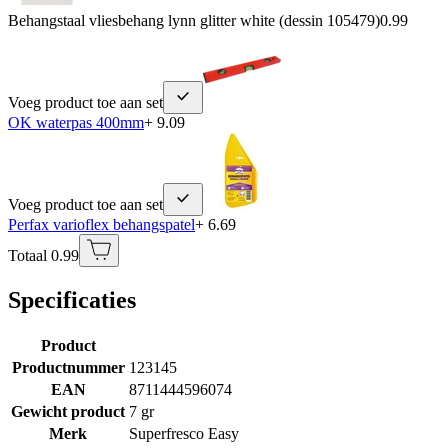
Behangstaal vliesbehang lynn glitter white (dessin 105479)
0.99
Voeg product toe aan set
OK waterpas 400mm
+ 9.09
Voeg product toe aan set
Perfax varioflex behangspatel
+ 6.69
Totaal 0.99
Specificaties
Product
Productnummer
123145
EAN
8711444596074
Gewicht product
7 gr
Merk
Superfresco Easy