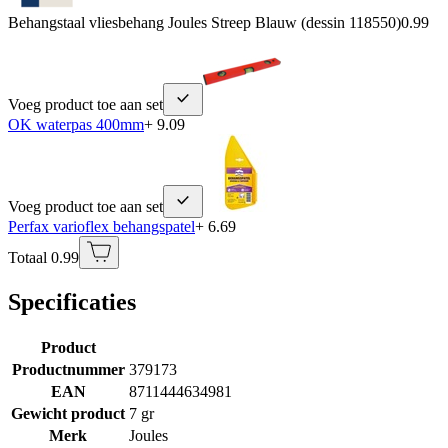
Behangstaal vliesbehang Joules Streep Blauw (dessin 118550)
0.99
Voeg product toe aan set
OK waterpas 400mm
+ 9.09
Voeg product toe aan set
Perfax varioflex behangspatel
+ 6.69
Totaal 0.99
Specificaties
Product
Productnummer
379173
EAN
8711444634981
Gewicht product
7 gr
Merk
Joules