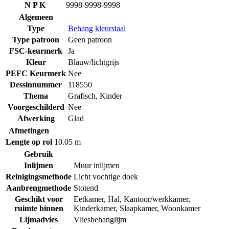
N P K
9998-9998-9998
Algemeen
Type
Behang kleurstaal
Type patroon
Geen patroon
FSC-keurmerk
Ja
Kleur
Blauw/lichtgrijs
PEFC Keurmerk
Nee
Dessinnummer
118550
Thema
Grafisch
,
Kinder
Voorgeschilderd
Nee
Afwerking
Glad
Afmetingen
Lengte op rol
10.05 m
Gebruik
Inlijmen
Muur inlijmen
Reinigingsmethode
Licht vochtige doek
Aanbrengmethode
Stotend
Geschikt voor
Eetkamer
,
Hal
,
Kantoor/werkkamer
,
ruimte binnen
Kinderkamer
,
Slaapkamer
,
Woonkamer
Lijmadvies
Vliesbehanglijm