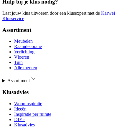
Hulp bij je klus nodig?
Laat jouw klus uitvoeren door een klusexpert met de
Karwei
Klusservice
Assortiment
Meubelen
Raamdecoratie
Verlichting
Vloeren
Tuin
Alle merken
Assortiment
Klusadvies
Wooninspiratie
Ideeën
Inspiratie per ruimte
DIY's
Klusadvies