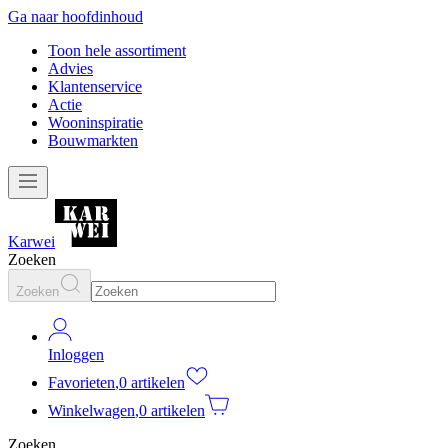
Ga naar hoofdinhoud
Toon hele assortiment
Advies
Klantenservice
Actie
Wooninspiratie
Bouwmarkten
Karwei
Zoeken
Zoeken
Inloggen
Favorieten
,
0 artikelen
Winkelwagen
,
0 artikelen
Zoeken