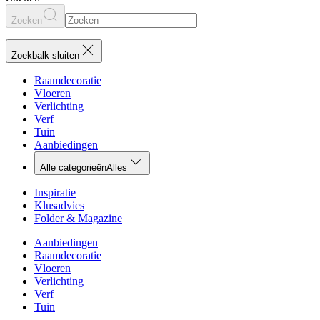
Zoeken
Zoekbalk sluiten
Raamdecoratie
Vloeren
Verlichting
Verf
Tuin
Aanbiedingen
Alle categorieën
Alles
Inspiratie
Klusadvies
Folder & Magazine
Aanbiedingen
Raamdecoratie
Vloeren
Verlichting
Verf
Tuin