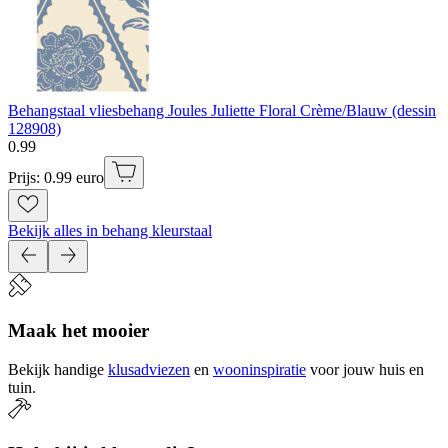
Behangstaal vliesbehang Joules Juliette Floral Crème/Blauw (dessin
128908)
0
.
99
Prijs: 0.99 euro
Bekijk alles in behang kleurstaal
Maak het mooier
Bekijk handige
klusadviezen
en
wooninspiratie
voor jouw huis en
tuin.