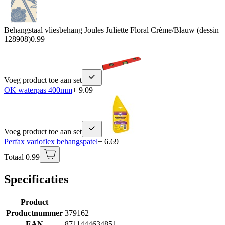
Behangstaal vliesbehang Joules Juliette Floral Crème/Blauw (dessin
128908)
0.99
Voeg product toe aan set
OK waterpas 400mm
+ 9.09
Voeg product toe aan set
Perfax varioflex behangspatel
+ 6.69
Totaal 0.99
Specificaties
Product
Productnummer
379162
EAN
8711444634851