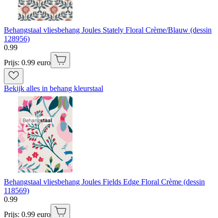
Behangstaal vliesbehang Joules Stately Floral Crème/Blauw (dessin
128956)
0
.
99
Prijs: 0.99 euro
Bekijk alles in behang kleurstaal
Behangstaal vliesbehang Joules Fields Edge Floral Crème (dessin
118569)
0
.
99
Prijs: 0.99 euro