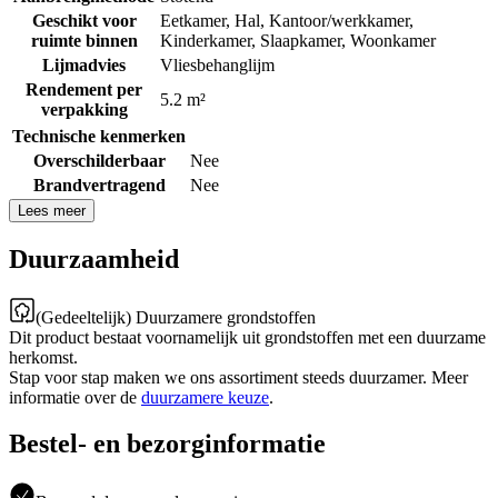
Geschikt voor
Eetkamer
,
Hal
,
Kantoor/werkkamer
,
ruimte binnen
Kinderkamer
,
Slaapkamer
,
Woonkamer
Lijmadvies
Vliesbehanglijm
Rendement per
5.2 m²
verpakking
Technische kenmerken
Overschilderbaar
Nee
Brandvertragend
Nee
Lees meer
Duurzaamheid
(Gedeeltelijk) Duurzamere grondstoffen
Dit product bestaat voornamelijk uit grondstoffen met een duurzame
herkomst.
Stap voor stap maken we ons assortiment steeds duurzamer. Meer
informatie over de
duurzamere keuze
.
Bestel- en bezorginformatie