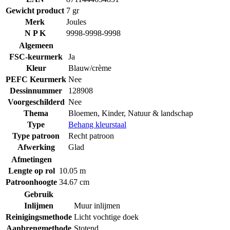
Gewicht product
7 gr
Merk
Joules
N P K
9998-9998-9998
Algemeen
FSC-keurmerk
Ja
Kleur
Blauw/crème
PEFC Keurmerk
Nee
Dessinnummer
128908
Voorgeschilderd
Nee
Thema
Bloemen
,
Kinder
,
Natuur & landschap
Type
Behang kleurstaal
Type patroon
Recht patroon
Afwerking
Glad
Afmetingen
Lengte op rol
10.05 m
Patroonhoogte
34.67 cm
Gebruik
Inlijmen
Muur inlijmen
Reinigingsmethode
Licht vochtige doek
Aanbrengmethode
Stotend