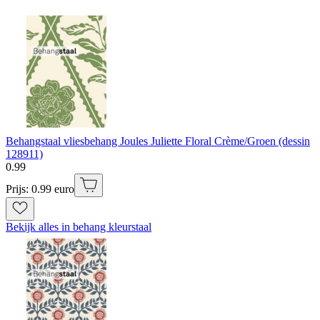
Behangstaal vliesbehang Joules Juliette Floral Crème/Groen (dessin
128911)
0
.
99
Prijs: 0.99 euro
Bekijk alles in behang kleurstaal