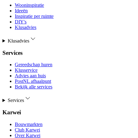
Wooninspiratie
Ideeën
Inspiratie per ruimte
DIY's
Klusadvies
Klusadvies
Services
Gereedschap huren
Klusservice
Advies aan huis
PostNL afhaalpunt
Bekijk alle services
Services
Karwei
Bouwmarkten
Club Karwei
Over Karwei