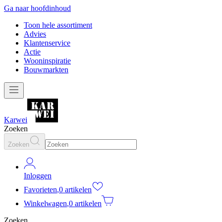
Ga naar hoofdinhoud
Toon hele assortiment
Advies
Klantenservice
Actie
Wooninspiratie
Bouwmarkten
Karwei
Zoeken
Zoeken
Inloggen
Favorieten
,
0 artikelen
Winkelwagen
,
0 artikelen
Zoeken