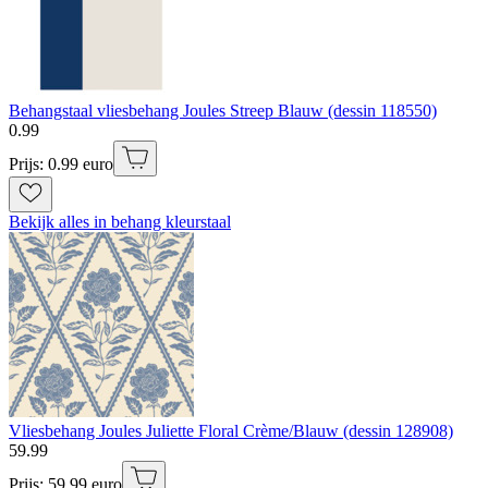
Behangstaal vliesbehang Joules Streep Blauw (dessin 118550)
0
.
99
Prijs: 0.99 euro
Bekijk alles in behang kleurstaal
Vliesbehang Joules Juliette Floral Crème/Blauw (dessin 128908)
59
.
99
Prijs: 59.99 euro