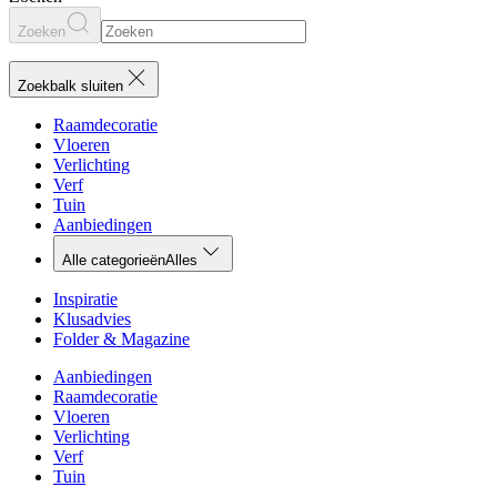
Zoeken
Zoekbalk sluiten
Raamdecoratie
Vloeren
Verlichting
Verf
Tuin
Aanbiedingen
Alle categorieën
Alles
Inspiratie
Klusadvies
Folder & Magazine
Aanbiedingen
Raamdecoratie
Vloeren
Verlichting
Verf
Tuin