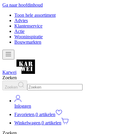
Ga naar hoofdinhoud
Toon hele assortiment
Advies
Klantenservice
Actie
Wooninspiratie
Bouwmarkten
Karwei
Zoeken
Zoeken
Inloggen
Favorieten
,
0 artikelen
Winkelwagen
,
0 artikelen
Zoeken