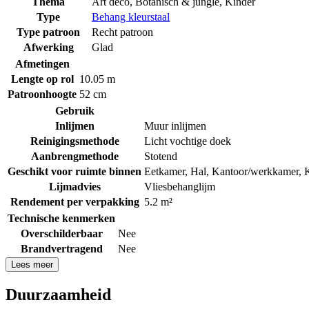
Thema
Art deco
,
Botanisch & jungle
,
Kinder
Type
Behang kleurstaal
Type patroon
Recht patroon
Afwerking
Glad
Afmetingen
Lengte op rol
10.05 m
Patroonhoogte
52 cm
Gebruik
Inlijmen
Muur inlijmen
Reinigingsmethode
Licht vochtige doek
Aanbrengmethode
Stotend
Geschikt voor ruimte binnen
Eetkamer
,
Hal
,
Kantoor/werkkamer
,
Lijmadvies
Vliesbehanglijm
Rendement per verpakking
5.2 m²
Technische kenmerken
Overschilderbaar
Nee
Brandvertragend
Nee
Lees meer
Duurzaamheid