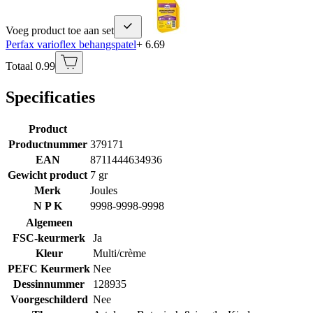
Voeg product toe aan set
Perfax varioflex behangspatel
+ 6.69
Totaal 0.99
Specificaties
Product
Productnummer
379171
EAN
8711444634936
Gewicht product
7 gr
Merk
Joules
N P K
9998-9998-9998
Algemeen
FSC-keurmerk
Ja
Kleur
Multi/crème
PEFC Keurmerk
Nee
Dessinnummer
128935
Voorgeschilderd
Nee