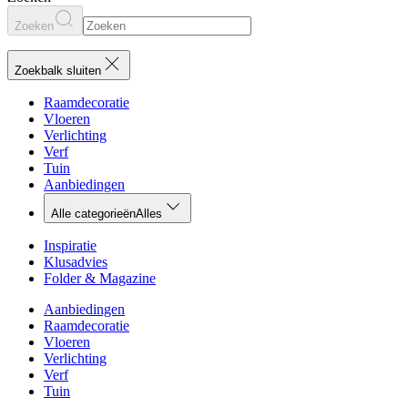
Zoeken
Zoekbalk sluiten
Raamdecoratie
Vloeren
Verlichting
Verf
Tuin
Aanbiedingen
Alle categorieën
Alles
Inspiratie
Klusadvies
Folder & Magazine
Aanbiedingen
Raamdecoratie
Vloeren
Verlichting
Verf
Tuin