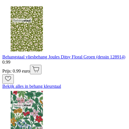
Behangstaal vliesbehang Joules Ditsy Floral Groen (dessin 128914)
0
.
99
Prijs: 0.99 euro
Bekijk alles in behang kleurstaal