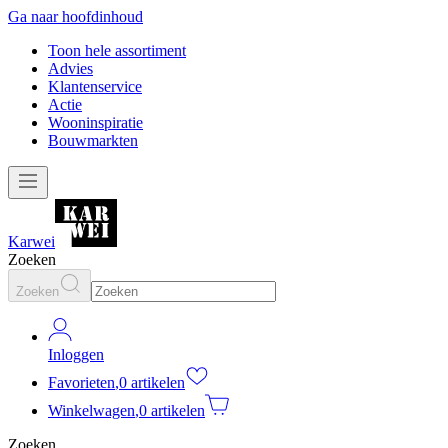
Ga naar hoofdinhoud
Toon hele assortiment
Advies
Klantenservice
Actie
Wooninspiratie
Bouwmarkten
Karwei
Zoeken
Zoeken
Inloggen
Favorieten
,
0 artikelen
Winkelwagen
,
0 artikelen
Zoeken