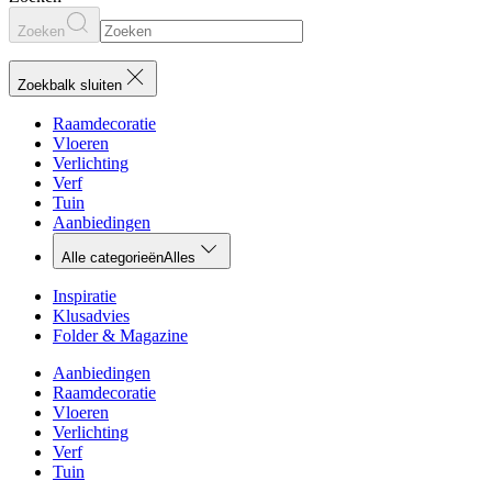
Zoeken
Zoekbalk sluiten
Raamdecoratie
Vloeren
Verlichting
Verf
Tuin
Aanbiedingen
Alle categorieën
Alles
Inspiratie
Klusadvies
Folder & Magazine
Aanbiedingen
Raamdecoratie
Vloeren
Verlichting
Verf
Tuin