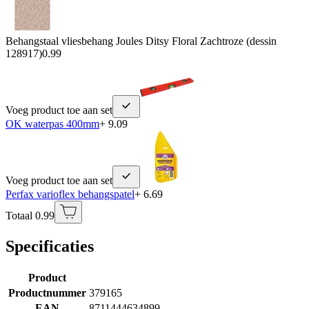
Behangstaal vliesbehang Joules Ditsy Floral Zachtroze (dessin
128917)
0.99
Voeg product toe aan set
OK waterpas 400mm
+ 9.09
Voeg product toe aan set
Perfax varioflex behangspatel
+ 6.69
Totaal 0.99
Specificaties
Product
Productnummer
379165
EAN
8711444634899