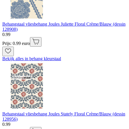
Behangstaal vliesbehang Joules Juliette Floral Crème/Blauw (dessin
128908)
0
.
99
Prijs: 0.99 euro
Bekijk alles in behang kleurstaal
Behangstaal vliesbehang Joules Stately Floral Crème/Blauw (dessin
128956)
0
.
99