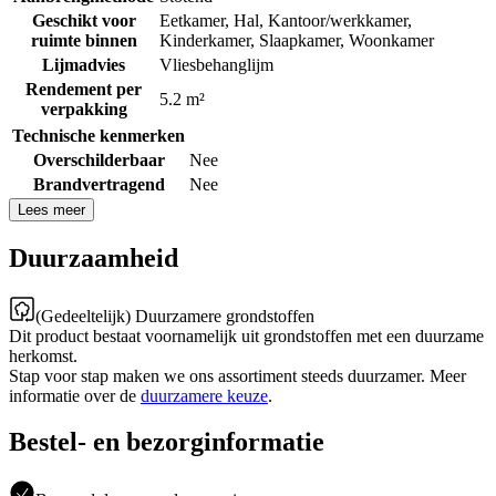
Geschikt voor
Eetkamer
,
Hal
,
Kantoor/werkkamer
,
ruimte binnen
Kinderkamer
,
Slaapkamer
,
Woonkamer
Lijmadvies
Vliesbehanglijm
Rendement per
5.2 m²
verpakking
Technische kenmerken
Overschilderbaar
Nee
Brandvertragend
Nee
Lees meer
Duurzaamheid
(Gedeeltelijk) Duurzamere grondstoffen
Dit product bestaat voornamelijk uit grondstoffen met een duurzame
herkomst.
Stap voor stap maken we ons assortiment steeds duurzamer. Meer
informatie over de
duurzamere keuze
.
Bestel- en bezorginformatie