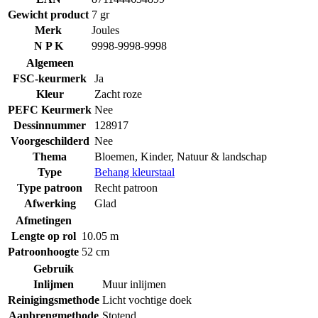
Gewicht product
7 gr
Merk
Joules
N P K
9998-9998-9998
Algemeen
FSC-keurmerk
Ja
Kleur
Zacht roze
PEFC Keurmerk
Nee
Dessinnummer
128917
Voorgeschilderd
Nee
Thema
Bloemen
,
Kinder
,
Natuur & landschap
Type
Behang kleurstaal
Type patroon
Recht patroon
Afwerking
Glad
Afmetingen
Lengte op rol
10.05 m
Patroonhoogte
52 cm
Gebruik
Inlijmen
Muur inlijmen
Reinigingsmethode
Licht vochtige doek
Aanbrengmethode
Stotend