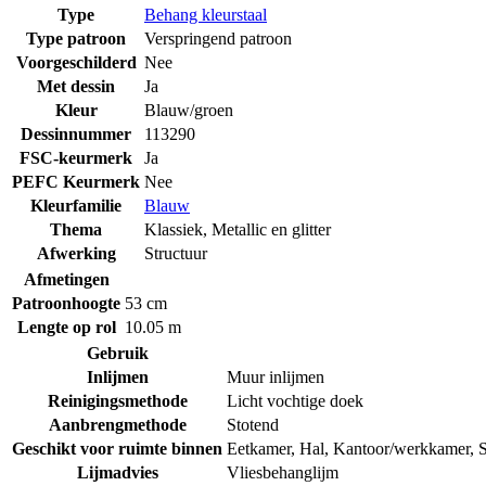
Type
Behang kleurstaal
Type patroon
Verspringend patroon
Voorgeschilderd
Nee
Met dessin
Ja
Kleur
Blauw/groen
Dessinnummer
113290
FSC-keurmerk
Ja
PEFC Keurmerk
Nee
Kleurfamilie
Blauw
Thema
Klassiek
,
Metallic en glitter
Afwerking
Structuur
Afmetingen
Patroonhoogte
53 cm
Lengte op rol
10.05 m
Gebruik
Inlijmen
Muur inlijmen
Reinigingsmethode
Licht vochtige doek
Aanbrengmethode
Stotend
Geschikt voor ruimte binnen
Eetkamer
,
Hal
,
Kantoor/werkkamer
,
Lijmadvies
Vliesbehanglijm