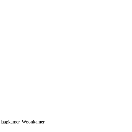
Slaapkamer
,
Woonkamer