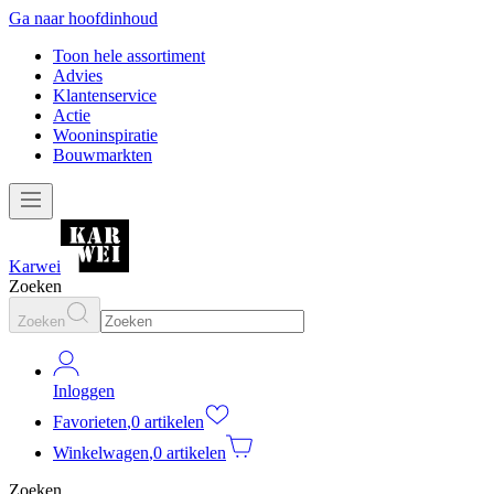
Ga naar hoofdinhoud
Toon hele assortiment
Advies
Klantenservice
Actie
Wooninspiratie
Bouwmarkten
Karwei
Zoeken
Zoeken
Inloggen
Favorieten
,
0 artikelen
Winkelwagen
,
0 artikelen
Zoeken