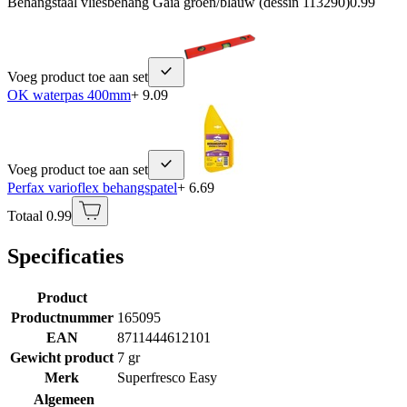
Behangstaal vliesbehang Gaia groen/blauw (dessin 113290)
0.99
Voeg product toe aan set
OK waterpas 400mm
+ 9.09
Voeg product toe aan set
Perfax varioflex behangspatel
+ 6.69
Totaal 0.99
Specificaties
Product
Productnummer
165095
EAN
8711444612101
Gewicht product
7 gr
Merk
Superfresco Easy
Algemeen