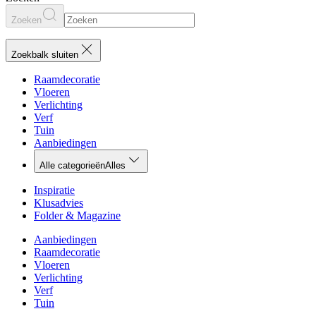
Zoeken
Zoekbalk sluiten
Raamdecoratie
Vloeren
Verlichting
Verf
Tuin
Aanbiedingen
Alle categorieën
Alles
Inspiratie
Klusadvies
Folder & Magazine
Aanbiedingen
Raamdecoratie
Vloeren
Verlichting
Verf
Tuin