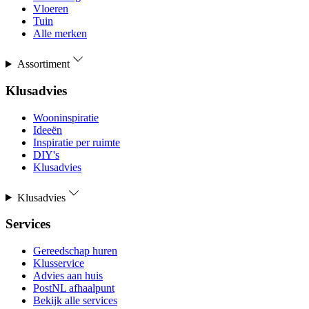
Vloeren
Tuin
Alle merken
Assortiment
Klusadvies
Wooninspiratie
Ideeën
Inspiratie per ruimte
DIY's
Klusadvies
Klusadvies
Services
Gereedschap huren
Klusservice
Advies aan huis
PostNL afhaalpunt
Bekijk alle services