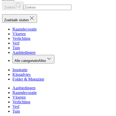
Zoeken
Zoekbalk sluiten
Raamdecoratie
Vloeren
Verlichting
Verf
Tuin
Aanbiedingen
Alle categorieën
Alles
Inspiratie
Klusadvies
Folder & Magazine
Aanbiedingen
Raamdecoratie
Vloeren
Verlichting
Verf
Tuin