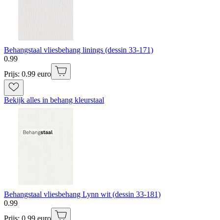
Behangstaal vliesbehang linings (dessin 33-171)
0
.
99
Prijs: 0.99 euro
Bekijk alles in behang kleurstaal
Behangstaal vliesbehang Lynn wit (dessin 33-181)
0
.
99
Prijs: 0.99 euro