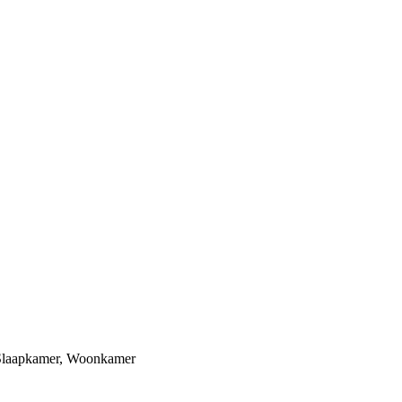
Slaapkamer
,
Woonkamer