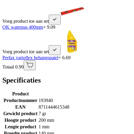
Voeg product toe aan set
OK waterpas 400mm
+ 9.09
Voeg product toe aan set
Perfax varioflex behangspatel
+ 6.69
Totaal 0.99
Specificaties
Product
Productnummer
193940
EAN
8711444615348
Gewicht product
7 gr
Hoogte product
200 mm
Lengte product
1 mm
Breedte product
140 mm