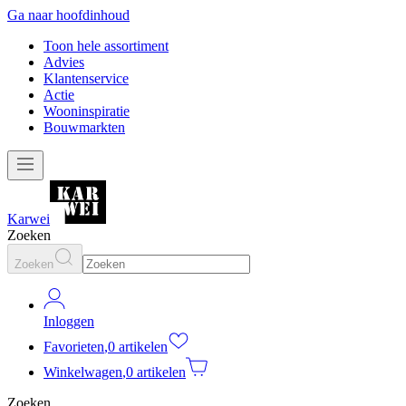
Ga naar hoofdinhoud
Toon hele assortiment
Advies
Klantenservice
Actie
Wooninspiratie
Bouwmarkten
Karwei
Zoeken
Zoeken
Inloggen
Favorieten
,
0 artikelen
Winkelwagen
,
0 artikelen
Zoeken