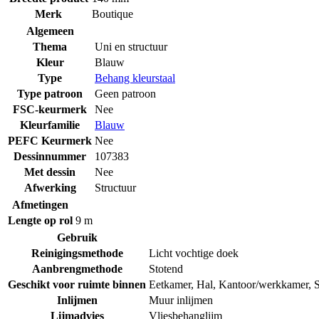
Merk
Boutique
Algemeen
Thema
Uni en structuur
Kleur
Blauw
Type
Behang kleurstaal
Type patroon
Geen patroon
FSC-keurmerk
Nee
Kleurfamilie
Blauw
PEFC Keurmerk
Nee
Dessinnummer
107383
Met dessin
Nee
Afwerking
Structuur
Afmetingen
Lengte op rol
9 m
Gebruik
Reinigingsmethode
Licht vochtige doek
Aanbrengmethode
Stotend
Geschikt voor ruimte binnen
Eetkamer
,
Hal
,
Kantoor/werkkamer
,
Inlijmen
Muur inlijmen
Lijmadvies
Vliesbehanglijm