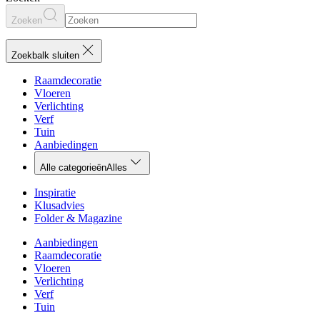
Zoeken
Zoekbalk sluiten
Raamdecoratie
Vloeren
Verlichting
Verf
Tuin
Aanbiedingen
Alle categorieën
Alles
Inspiratie
Klusadvies
Folder & Magazine
Aanbiedingen
Raamdecoratie
Vloeren
Verlichting
Verf
Tuin