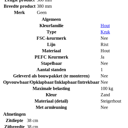
Breedte product
380 mm
Merk
Geen
Algemeen
Kleurfamilie
Hout
Type
Kruk
FSC-keurmerk
Nee
Lijn
Rixt
Materiaal
Hout
PEFC Keurmerk
Ja
Stapelbaar
Nee
Aantal standen
1
Geleverd als bouwpakket (te monteren)
Nee
Opvouwbaar/Opklapbaar/Inklapbaar/Intrekbaar
Nee
Maximale belasting
100 kg
Kleur
Zand
Materiaal (detail)
Steigerhout
Met armleuning
Nee
Afmetingen
Zitdiepte
38 cm
Zitbreedte
38 cm