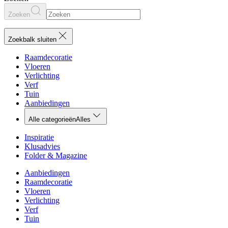
Zoeken
Zoekbalk sluiten
Raamdecoratie
Vloeren
Verlichting
Verf
Tuin
Aanbiedingen
Alle categorieën
Alles
Inspiratie
Klusadvies
Folder & Magazine
Aanbiedingen
Raamdecoratie
Vloeren
Verlichting
Verf
Tuin