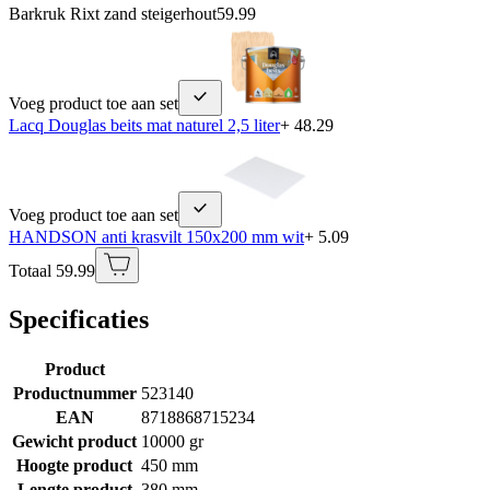
Barkruk Rixt zand steigerhout
59.99
Voeg product toe aan set
Lacq Douglas beits mat naturel 2,5 liter
+ 48.29
Voeg product toe aan set
HANDSON anti krasvilt 150x200 mm wit
+ 5.09
Totaal 59.99
Specificaties
Product
Productnummer
523140
EAN
8718868715234
Gewicht product
10000 gr
Hoogte product
450 mm
Lengte product
380 mm