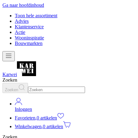
Ga naar hoofdinhoud
Toon hele assortiment
Advies
Klantenservice
Actie
Wooninspiratie
Bouwmarkten
Karwei
Zoeken
Zoeken
Inloggen
Favorieten
,
0 artikelen
Winkelwagen
,
0 artikelen
Zoeken