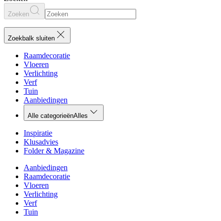
Zoeken
Zoekbalk sluiten
Raamdecoratie
Vloeren
Verlichting
Verf
Tuin
Aanbiedingen
Alle categorieën
Alles
Inspiratie
Klusadvies
Folder & Magazine
Aanbiedingen
Raamdecoratie
Vloeren
Verlichting
Verf
Tuin