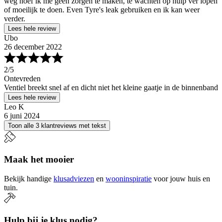
weg hoef ik me geen zorgen te maken, te wachten op hulp ver lopen
of moeilijk te doen. Even Tyre's leak gebruiken en ik kan weer
verder.
Lees hele review
Ubo
26 december 2022
2
/5
Ontevreden
Ventiel breekt snel af en dicht niet het kleine gaatje in de binnenband
Lees hele review
Leo K
6 juni 2024
Toon alle 3 klantreviews met tekst
Maak het mooier
Bekijk handige
klusadviezen
en
wooninspiratie
voor jouw huis en
tuin.
Hulp bij je klus nodig?