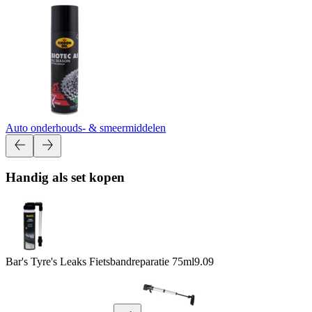
Auto onderhouds- & smeermiddelen
Handig als set kopen
Bar's Tyre's Leaks Fietsbandreparatie 75ml
9.09