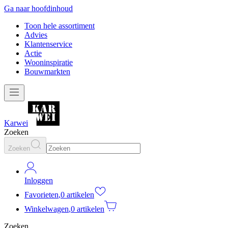
Ga naar hoofdinhoud
Toon hele assortiment
Advies
Klantenservice
Actie
Wooninspiratie
Bouwmarkten
Karwei
Zoeken
Zoeken
Inloggen
Favorieten
,
0 artikelen
Winkelwagen
,
0 artikelen
Zoeken