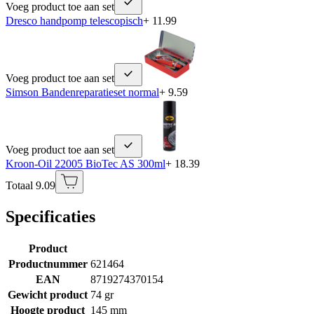
Voeg product toe aan set
Dresco handpomp telescopisch
+ 11.99
Voeg product toe aan set
Simson Bandenreparatieset normal
+ 9.59
Voeg product toe aan set
Kroon-Oil 22005 BioTec AS 300ml
+ 18.39
Totaal 9.09
Specificaties
Product
Productnummer
621464
EAN
8719274370154
Gewicht product
74 gr
Hoogte product
145 mm