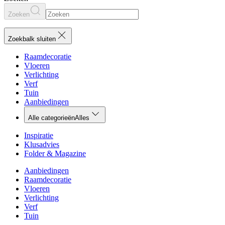
Zoeken
Zoekbalk sluiten
Raamdecoratie
Vloeren
Verlichting
Verf
Tuin
Aanbiedingen
Alle categorieën
Alles
Inspiratie
Klusadvies
Folder & Magazine
Aanbiedingen
Raamdecoratie
Vloeren
Verlichting
Verf
Tuin