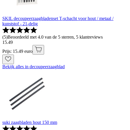
SKIL decoupeerzaagbladenset T-schacht voor hout / metaal /
kunststof - 21-delig
(
5
)
Beoordeeld met 4.0 van de 5 sterren, 5 klantreviews
15
.
49
Prijs: 15.49 euro
Bekijk alles in decoupeerzaagblad
suki zaagbladen hout 150 mm