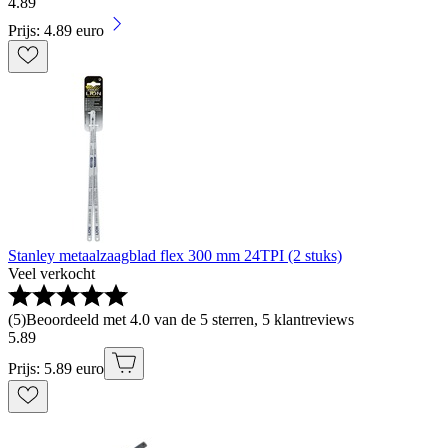
4
.
89
Prijs: 4.89 euro
Stanley metaalzaagblad flex 300 mm 24TPI (2 stuks)
Veel verkocht
(
5
)
Beoordeeld met 4.0 van de 5 sterren, 5 klantreviews
5
.
89
Prijs: 5.89 euro