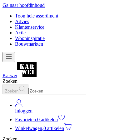
Ga naar hoofdinhoud
Toon hele assortiment
Advies
Klantenservice
Actie
Wooninspiratie
Bouwmarkten
Karwei
Zoeken
Zoeken
Inloggen
Favorieten
,
0 artikelen
Winkelwagen
,
0 artikelen
Zoeken