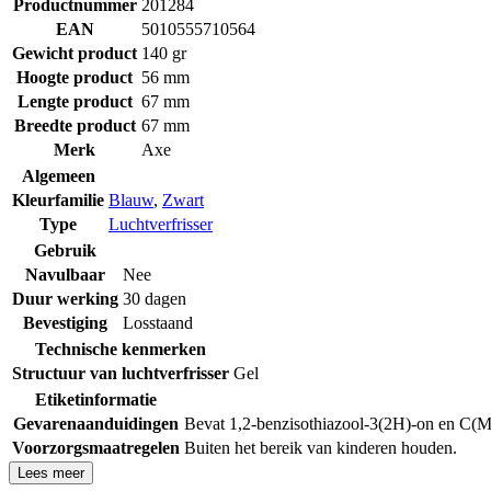
Productnummer
201284
EAN
5010555710564
Gewicht product
140 gr
Hoogte product
56 mm
Lengte product
67 mm
Breedte product
67 mm
Merk
Axe
Algemeen
Kleurfamilie
Blauw
,
Zwart
Type
Luchtverfrisser
Gebruik
Navulbaar
Nee
Duur werking
30 dagen
Bevestiging
Losstaand
Technische kenmerken
Structuur van luchtverfrisser
Gel
Etiketinformatie
Gevarenaanduidingen
Bevat 1,2-benzisothiazool-3(2H)-on en C(M)
Voorzorgsmaatregelen
Buiten het bereik van kinderen houden.
Lees meer