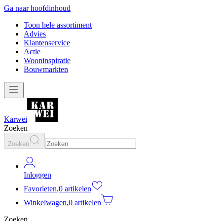
Ga naar hoofdinhoud
Toon hele assortiment
Advies
Klantenservice
Actie
Wooninspiratie
Bouwmarkten
Karwei
Zoeken
Zoeken
Inloggen
Favorieten
,
0 artikelen
Winkelwagen
,
0 artikelen
Zoeken