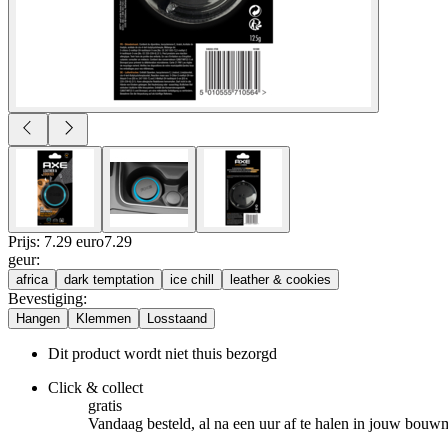
Prijs: 7.29 euro
7
.
29
geur
:
africa
dark temptation
ice chill
leather & cookies
Bevestiging
:
Hangen
Klemmen
Losstaand
Dit product wordt niet thuis bezorgd
Click & collect
gratis
Vandaag besteld, al na een uur af te halen in jouw bouw