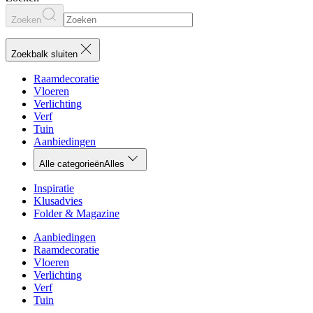
Zoeken
Zoekbalk sluiten
Raamdecoratie
Vloeren
Verlichting
Verf
Tuin
Aanbiedingen
Alle categorieën
Alles
Inspiratie
Klusadvies
Folder & Magazine
Aanbiedingen
Raamdecoratie
Vloeren
Verlichting
Verf
Tuin