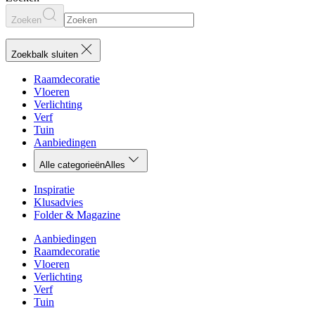
Zoeken
Zoekbalk sluiten
Raamdecoratie
Vloeren
Verlichting
Verf
Tuin
Aanbiedingen
Alle categorieën
Alles
Inspiratie
Klusadvies
Folder & Magazine
Aanbiedingen
Raamdecoratie
Vloeren
Verlichting
Verf
Tuin