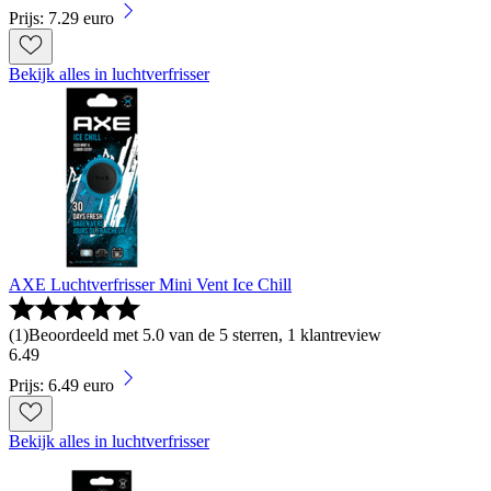
Prijs: 7.29 euro
Bekijk alles in luchtverfrisser
AXE Luchtverfrisser Mini Vent Ice Chill
(
1
)
Beoordeeld met 5.0 van de 5 sterren, 1 klantreview
6
.
49
Prijs: 6.49 euro
Bekijk alles in luchtverfrisser