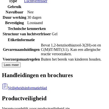
Type
Luchtverfrisser
Gebruik
Navulbaar
Nee
Duur werking
30 dagen
Bevestiging
Losstaand
Technische kenmerken
Structuur van luchtverfrisser
Gel
Etiketinformatie
Bevat 1,2-benzisothiazool-3(2H)-on en
Gevarenaanduidingen
C(M)IT/MIT(3:1). Kan een allergische
reactie veroorzaken.
Voorzorgsmaatregelen
Buiten het bereik van kinderen houden.
Lees meer
Handleidingen en brochures
Veiligheidsinformatieblad
Productveiligheid
Verantwoordelijk voor productveiligheid zie