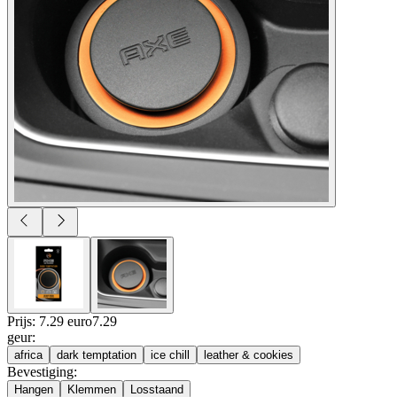
Prijs: 7.29 euro
7
.
29
geur
:
africa
dark temptation
ice chill
leather & cookies
Bevestiging
:
Hangen
Klemmen
Losstaand