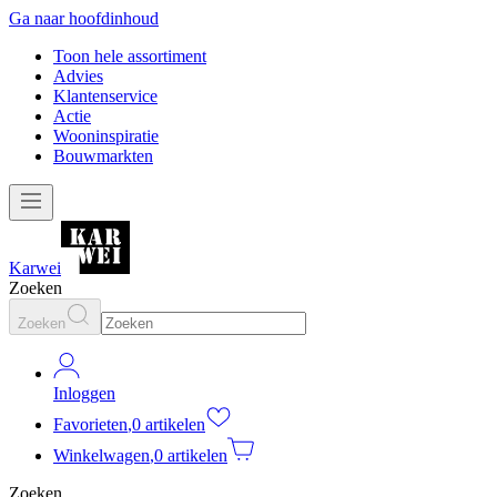
Ga naar hoofdinhoud
Toon hele assortiment
Advies
Klantenservice
Actie
Wooninspiratie
Bouwmarkten
Karwei
Zoeken
Zoeken
Inloggen
Favorieten
,
0 artikelen
Winkelwagen
,
0 artikelen
Zoeken