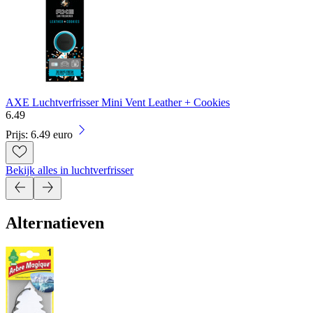
AXE Luchtverfrisser Mini Vent Leather + Cookies
6
.
49
Prijs: 6.49 euro
Bekijk alles in luchtverfrisser
Alternatieven